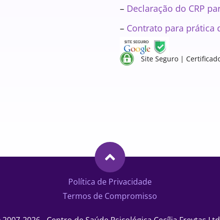
–
Declaração do CRP para
–
Contrato para prática 
Site Seguro | Certificad
Política de Privacidade
Termos de Compromisso
 2007-2026 - Centro de Saúde Psicológica Cecília Freytas Ltd