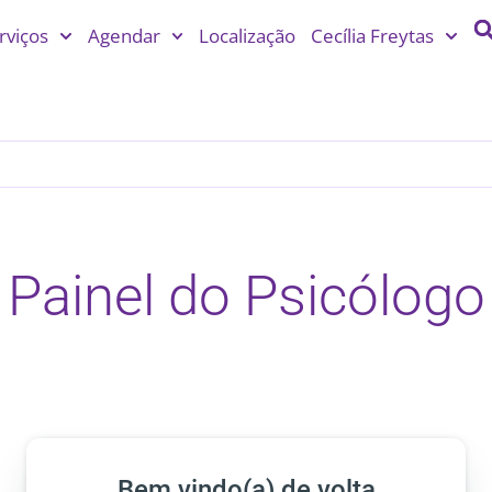
rviços
Agendar
Localização
Cecília Freytas
Painel do Psicólogo
Bem vindo(a) de volta