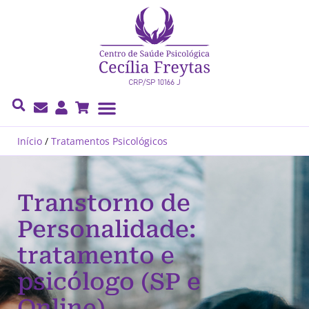
Cecília Freytas
Início
/
Tratamentos Psicológicos
Transtorno de
Personalidade:
tratamento e
psicólogo (SP e
Online)