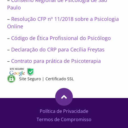
Paulo
–
Resolução CFP nº 11/2018 sobre a Psicologia
Online
–
Código de Ética Profissional do Psicólogo
–
Declaração do CRP para Cecília Freytas
–
Contrato para prática de Psicoterapia
Site Seguro | Certificado SSL
Política de Privacidade
Termos de Compromisso