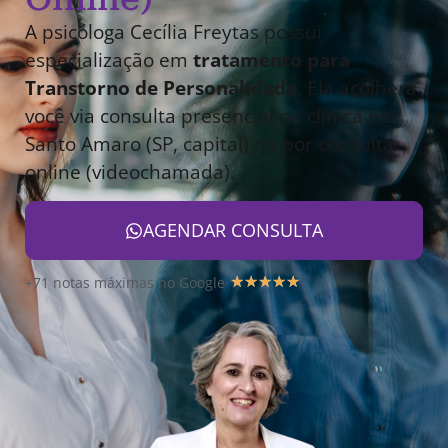
A psicóloga Cecília Freytas possui
especialização em
tratamento para
Transtorno de Personalidade
. Ela acolherá
você via consulta presencial na clínica em
Santo Amaro (SP, capital) ou por consulta
online (videochamada).
AGENDAR CONSULTA
+71 notas máximas no Google
★
★
★
★
★