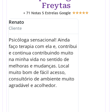
Freytas
+ 71 Notas 5 Estrelas Google
★
★
★
★
★
Renato
Iramaia
Cliente
Cliente
Psicóloga sensacional! Ainda
Excelente profi
faço terapia com ela e, contribui
quase quatro a
e continua contribuindo muito
aprendizado, h
na minha vida no sentido de
outra pessoa, 
melhoras e mudanças. Local
em um momento 
muito bom de fácil acesso,
da minha vida, 
consultório de ambiente muito
tudo.
agradável e acolhedor.