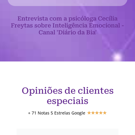
Entrevista com a psicóloga Cecília
Freytas sobre Inteligência Emocional -
Canal 'Diário da Bia'
Opiniões de clientes
especiais
+ 71 Notas 5 Estrelas Google
★
★
★
★
★