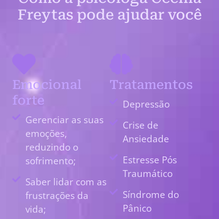
Freytas pode ajudar você
Emocional
Tratamentos
forte
Depressão
Gerenciar as suas
Crise de
emoções,
Ansiedade
reduzindo o
Estresse Pós
sofrimento;
Traumático
Saber lidar com as
Síndrome do
frustrações da
Pânico
vida;