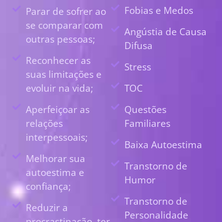
Fobias e Medos
Parar de sofrer ao
se comparar com
Angústia de Causa
outras pessoas;
Difusa
Reconhecer as
Stress
suas limitações e
evoluir na vida;
TOC
Aperfeiçoar as
Questões
relações
Familiares
interpessoais;
Baixa Autoestima
Melhorar sua
Transtorno de
autoestima e
Humor
confiança;
Transtorno de
Reduzir a
Personalidade
procrastinação, ter