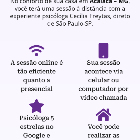
No conforto de sua casa em
Acaiaca – MG
,
você terá uma
sessão à distância
com a
experiente
psicóloga
Cecília Freytas, direto
de São Paulo-SP.
A sessão online é
Sua sessão
tão eficiente
acontece via
quanto a
celular ou
presencial
computador por
vídeo chamada
Psicóloga 5
estrelas no
Você pode
Google e
realizar as