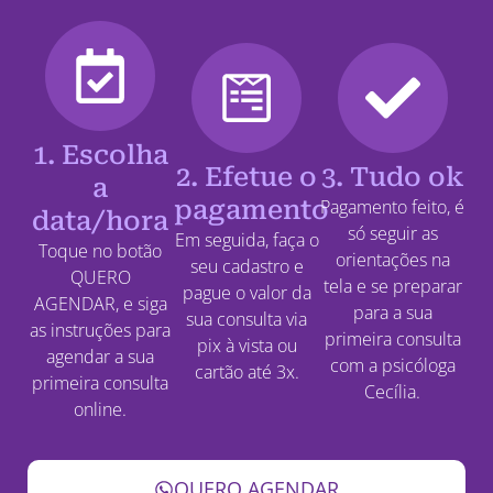
1. Escolha
2. Efetue o
3. Tudo ok
a
pagamento
Pagamento feito, é
data/hora
só seguir as
Em seguida, faça o
Toque no botão
orientações na
seu cadastro e
QUERO
tela e se preparar
pague o valor da
AGENDAR, e siga
para a sua
sua consulta via
as instruções para
primeira consulta
pix à vista ou
agendar a sua
com a psicóloga
cartão até 3x.
primeira consulta
Cecília.
online.
QUERO AGENDAR