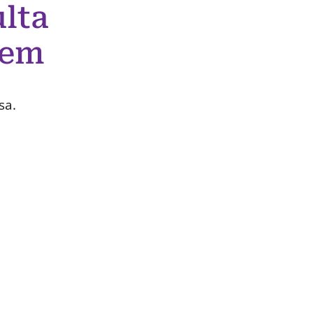
lta
 em
sa.