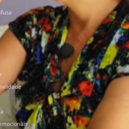
ifusa
r
nalidade
ca
emocionais