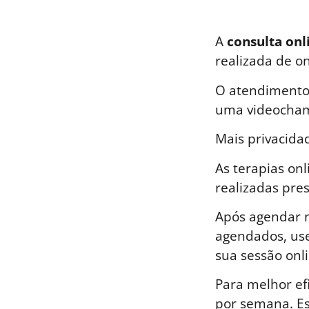
A
consulta onl
realizada de o
O atendimento 
uma videocham
Mais privacida
As terapias on
realizadas pre
Após agendar n
agendados, use
sua sessão onli
Para melhor ef
por semana. E