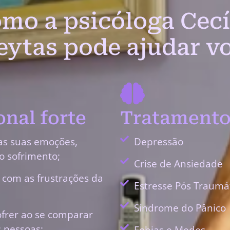
mo a psicóloga Cecí
eytas pode ajudar v
nal forte
Tratamento
as suas emoções,
Depressão
o sofrimento;
Crise de Ansiedade
r com as frustrações da
Estresse Pós Traumá
Síndrome do Pânico
ofrer ao se comparar
 pessoas;
Fobias e Medos