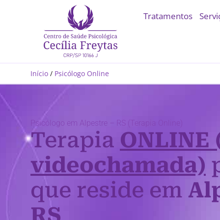
Tratamentos
Servi
Início
/
Psicólogo Online
Psicólogo em Alpestre – RS (Terapia Online)
Terapia
ONLINE 
videochamada)
p
que reside em
Al
RS