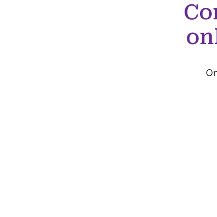
Co
on
On