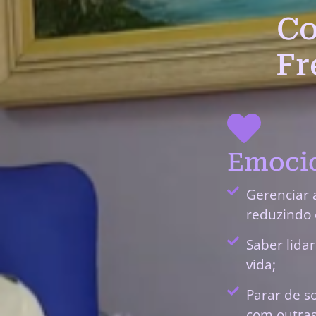
Co
Fr
Emocio
Gerenciar 
reduzindo 
Saber lida
vida;
Parar de s
com outras