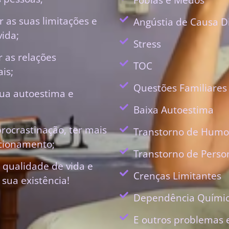
 as suas limitações e
Angústia de Causa D
vida;
Stress
r as relações
TOC
is;
Questões Familiares
ua autoestima e
Baixa Autoestima
procrastinação, ter mais
Transtorno de Humo
ecionamento;
Transtorno de Perso
 qualidade de vida e
Crenças Limitantes
 sua existência!
Dependência Quími
E outros problemas 