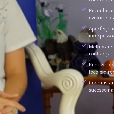
Reconhecer
evoluir na 
Aperfeiçoa
interpessoa
Melhorar s
confiança;
Reduzir a 
foco e dir
Conquistar
sucesso na