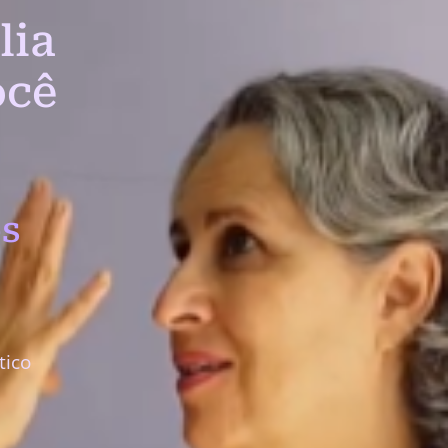
lia
ocê
s
tico