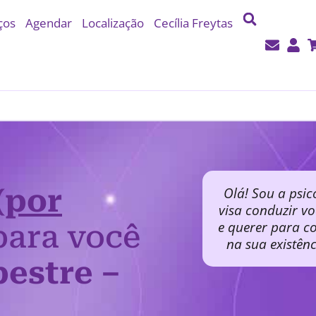
ços
Agendar
Localização
Cecília Freytas
(por
Olá! Sou a psic
visa conduzir v
e querer para co
ara você
na sua existên
pestre –