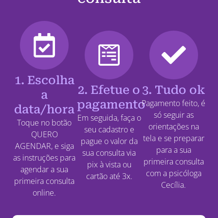
1. Escolha
2. Efetue o
3. Tudo ok
a
pagamento
Pagamento feito, é
data/hora
só seguir as
Em seguida, faça o
Toque no botão
orientações na
seu cadastro e
QUERO
tela e se preparar
pague o valor da
AGENDAR, e siga
para a sua
sua consulta via
as instruções para
primeira consulta
pix à vista ou
agendar a sua
com a psicóloga
cartão até 3x.
primeira consulta
Cecília.
online.