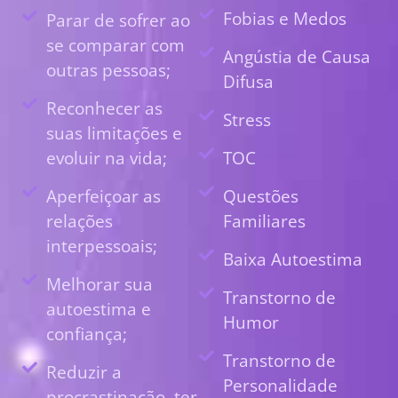
Fobias e Medos
Parar de sofrer ao
se comparar com
Angústia de Causa
outras pessoas;
Difusa
Reconhecer as
Stress
suas limitações e
evoluir na vida;
TOC
Aperfeiçoar as
Questões
relações
Familiares
interpessoais;
Baixa Autoestima
Melhorar sua
Transtorno de
autoestima e
Humor
confiança;
Transtorno de
Reduzir a
Personalidade
procrastinação, ter