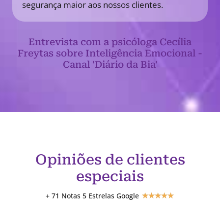
segurança maior aos nossos clientes.
Entrevista com a psicóloga Cecília
Freytas sobre Inteligência Emocional -
Canal 'Diário da Bia'
Opiniões de clientes
especiais
+ 71 Notas 5 Estrelas Google
★
★
★
★
★