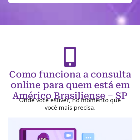
Como funciona a consulta
online para quem está em
Américo Brasiliense – SP
Onde você estiver, no momento que
você mais precisa.