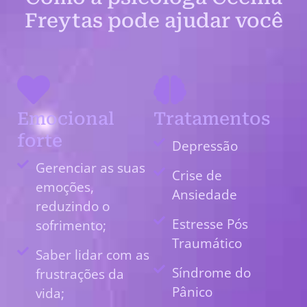
Freytas pode ajudar você
Emocional
Tratamentos
forte
Depressão
Gerenciar as suas
Crise de
emoções,
Ansiedade
reduzindo o
Estresse Pós
sofrimento;
Traumático
Saber lidar com as
Síndrome do
frustrações da
Pânico
vida;