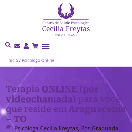
Cecília Freytas
Início
/
Psicólogo Online
Psicólogo em Araguacema – TO (Terapia Online)
Terapia
ONLINE (por
videochamada)
para você
que reside em
Araguacema
– TO
Psicóloga Cecília Freytas, Pós Graduada