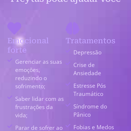
Emocional
Tratamentos
forte
Depressão
Gerenciar as suas
Crise de
emoções,
Ansiedade
reduzindo o
Estresse Pós
sofrimento;
Traumático
Saber lidar com as
Síndrome do
frustrações da
Pânico
vida;
Fobias e Medos
Parar de sofrer ao