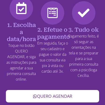
1. Escolha
2. Efetue o
3. Tudo ok
a
pagamento
Pagamento feito, é
data/hora
só seguir as
Em seguida, faça o
Toque no botão
orientações na
seu cadastro e
QUERO
tela e se preparar
pague o valor da
AGENDAR, e siga
para a sua
sua consulta via
as instruções para
primeira consulta
pix à vista ou
agendar a sua
com a psicóloga
cartão até 3x.
primeira consulta
Cecília.
online.
QUERO AGENDAR