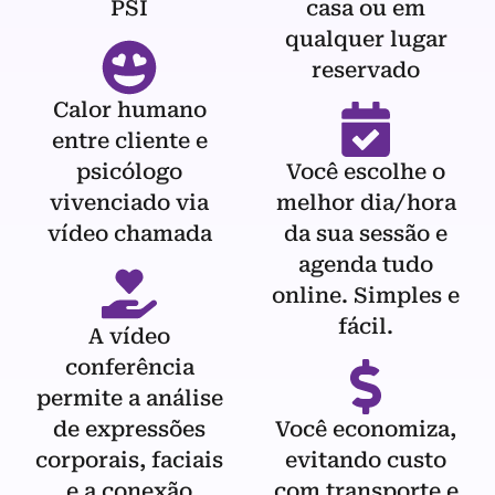
PSI
casa ou em
qualquer lugar
reservado
Calor humano
entre cliente e
psicólogo
Você escolhe o
vivenciado via
melhor dia/hora
vídeo chamada
da sua sessão e
agenda tudo
online. Simples e
fácil.
A vídeo
conferência
permite a análise
de expressões
Você economiza,
corporais, faciais
evitando custo
e a conexão
com transporte e