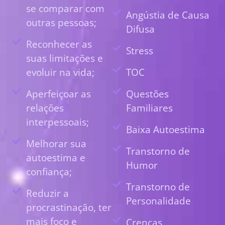
se comparar com
Angústia de Causa
outras pessoas;
Difusa
Reconhecer as
Stress
suas limitações e
evoluir na vida;
TOC
Aperfeiçoar as
Questões
relações
Familiares
interpessoais;
Baixa Autoestima
Melhorar sua
Transtorno de
autoestima e
Humor
confiança;
Transtorno de
Reduzir a
Personalidade
procrastinação, ter
mais foco e
Crenças