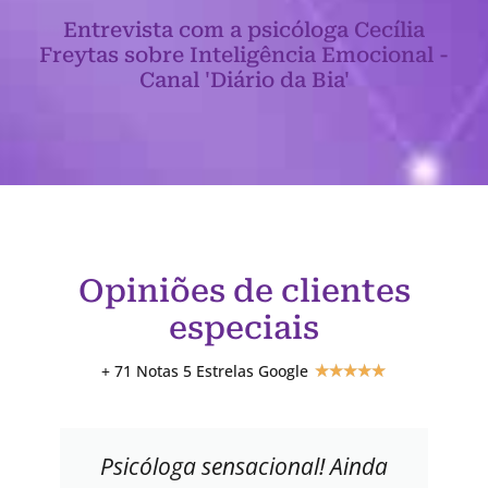
Entrevista com a psicóloga Cecília
Freytas sobre Inteligência Emocional -
Canal 'Diário da Bia'
Opiniões de clientes
especiais
+ 71 Notas 5 Estrelas Google
★
★
★
★
★
Psicóloga sensacional! Ainda