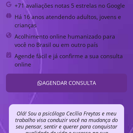
+71 avaliações notas 5 estrelas no Google
Há 16 anos atendendo adultos, jovens e
crianças
Acolhimento online humanizado para
você no Brasil ou em outro país
Agende fácil e já confirme a sua consulta
online
AGENDAR CONSULTA
Olá! Sou a psicóloga Cecília Freytas e meu
trabalho visa conduzir você na mudança do
seu pensar, sentir e querer para conquistar