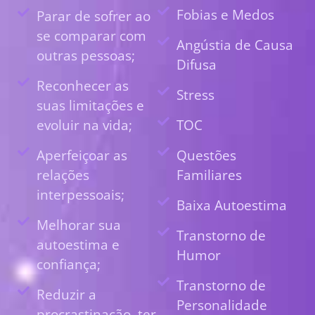
Fobias e Medos
Parar de sofrer ao
se comparar com
Angústia de Causa
outras pessoas;
Difusa
Reconhecer as
Stress
suas limitações e
evoluir na vida;
TOC
Aperfeiçoar as
Questões
relações
Familiares
interpessoais;
Baixa Autoestima
Melhorar sua
Transtorno de
autoestima e
Humor
confiança;
Transtorno de
Reduzir a
Personalidade
procrastinação, ter