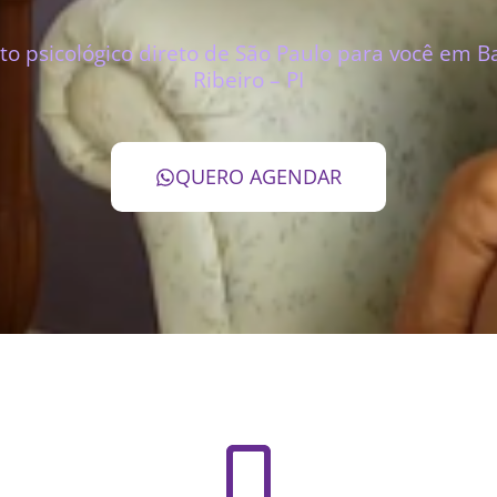
o psicológico direto de São Paulo para você em B
Ribeiro – PI
QUERO AGENDAR