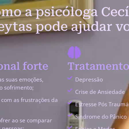
mo a psicóloga Cecí
eytas pode ajudar v
nal forte
Tratamento
as suas emoções,
Depressão
o sofrimento;
Crise de Ansiedade
r com as frustrações da
Estresse Pós Traumá
Síndrome do Pânico
ofrer ao se comparar
 pessoas;
Fobias e Medos