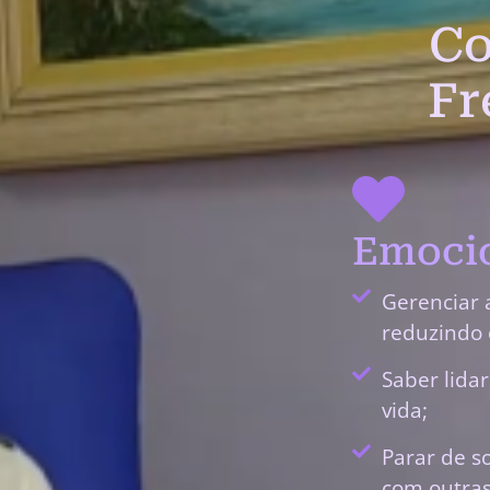
Co
Fr
Emocio
Gerenciar 
reduzindo 
Saber lida
vida;
Parar de s
com outras