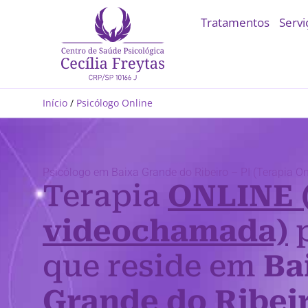
Tratamentos
Servi
Início
/
Psicólogo Online
Psicólogo em Baixa Grande do Ribeiro – PI (Terapia On
Terapia
ONLINE 
videochamada)
p
que reside em
Ba
Grande do Ribeir