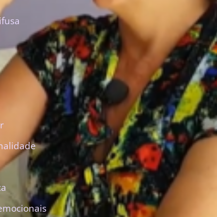
ifusa
r
nalidade
ca
emocionais