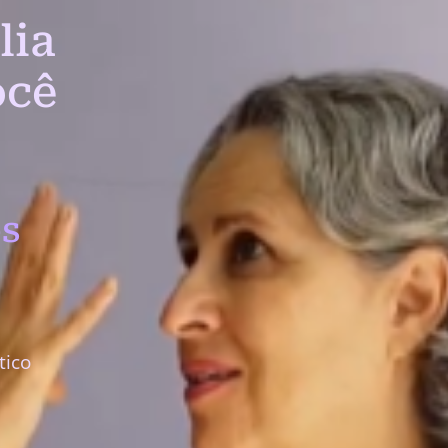
lia
ocê
s
tico