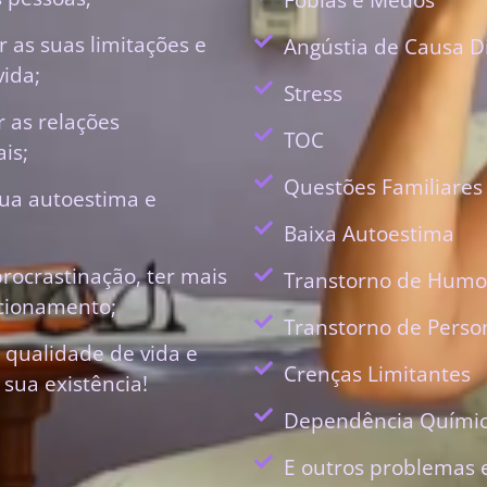
 as suas limitações e
Angústia de Causa D
vida;
Stress
r as relações
TOC
is;
Questões Familiares
ua autoestima e
Baixa Autoestima
procrastinação, ter mais
Transtorno de Humo
ecionamento;
Transtorno de Perso
 qualidade de vida e
Crenças Limitantes
 sua existência!
Dependência Quími
E outros problemas 