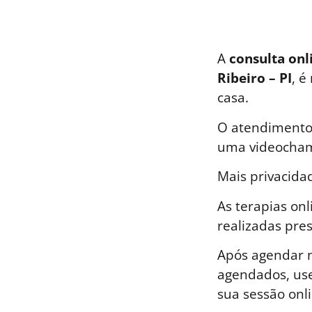
A
consulta onl
Ribeiro – PI
, é
casa.
O atendimento 
uma videocham
Mais privacida
As terapias on
realizadas pre
Após agendar n
agendados, use
sua sessão onli