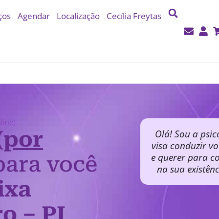
ços
Agendar
Localização
Cecília Freytas
line)
(por
Olá! Sou a psic
visa conduzir v
e querer para co
ara você
na sua existên
ixa
o – PI