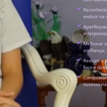
Reconhecer
evoluir na 
Aperfeiçoa
interpessoa
Melhorar s
confiança;
Reduzir a 
foco e dir
Conquistar
sucesso na