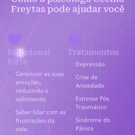
Freytas pode ajudar você
Emocional
Tratamentos
forte
Depressão
Gerenciar as suas
Crise de
emoções,
Ansiedade
reduzindo o
Estresse Pós
sofrimento;
Traumático
Saber lidar com as
Síndrome do
frustrações da
Pânico
vida;