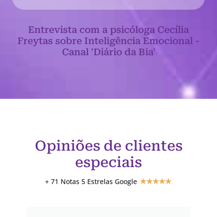
Entrevista com a psicóloga Cecília
Freytas sobre Inteligência Emocional -
Canal 'Diário da Bia'
Opiniões de clientes
especiais
+ 71 Notas 5 Estrelas Google
★
★
★
★
★