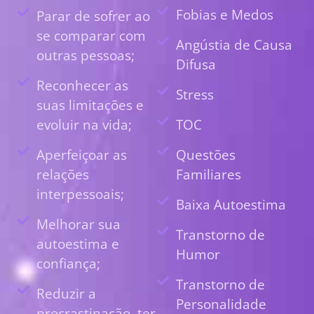
Fobias e Medos
Parar de sofrer ao
se comparar com
Angústia de Causa
outras pessoas;
Difusa
Reconhecer as
Stress
suas limitações e
evoluir na vida;
TOC
Aperfeiçoar as
Questões
relações
Familiares
interpessoais;
Baixa Autoestima
Melhorar sua
Transtorno de
autoestima e
Humor
confiança;
Transtorno de
Reduzir a
Personalidade
procrastinação, ter