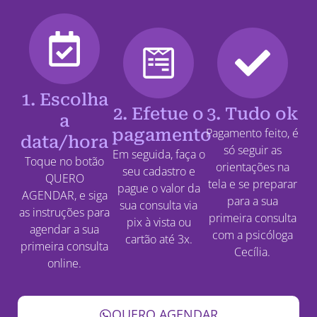
1. Escolha
2. Efetue o
3. Tudo ok
a
pagamento
Pagamento feito, é
data/hora
só seguir as
Em seguida, faça o
Toque no botão
orientações na
seu cadastro e
QUERO
tela e se preparar
pague o valor da
AGENDAR, e siga
para a sua
sua consulta via
as instruções para
primeira consulta
pix à vista ou
agendar a sua
com a psicóloga
cartão até 3x.
primeira consulta
Cecília.
online.
QUERO AGENDAR