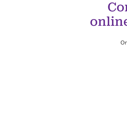
Co
onlin
On