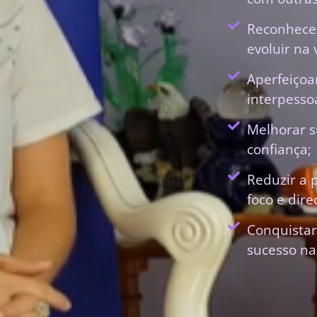
Reconhecer
evoluir na 
Aperfeiçoa
interpessoa
Melhorar s
confiança;
Reduzir a 
foco e dir
Conquistar
sucesso na