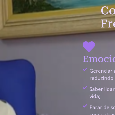
Co
Fr
Emocio
Gerenciar 
reduzindo 
Saber lida
vida;
Parar de s
com outras