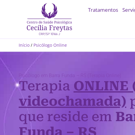
Tratamentos
Servi
Início
/
Psicólogo Online
Psicólogo em Barra Funda – RS (Terapia Online)
Terapia
ONLINE 
videochamada)
p
que reside em
Ba
Funda – RS