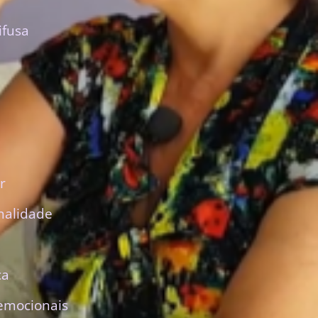
ifusa
r
nalidade
ca
emocionais