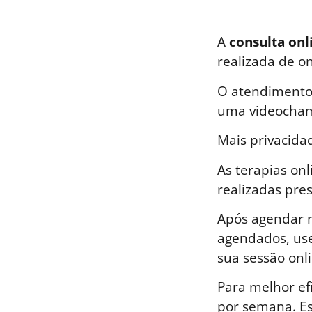
A
consulta onl
realizada de o
O atendimento 
uma videocham
Mais privacida
As terapias on
realizadas pre
Após agendar n
agendados, use
sua sessão onli
Para melhor ef
por semana. E