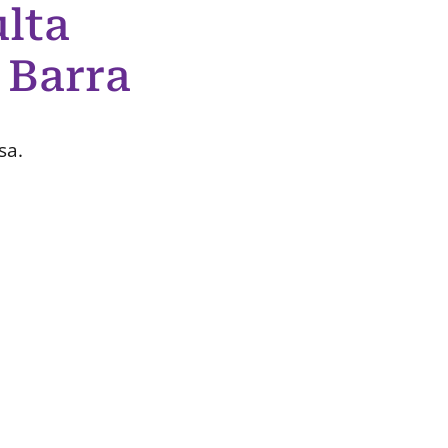
lta
 Barra
sa.