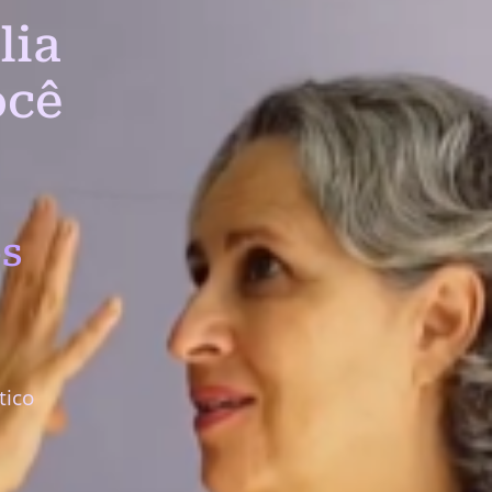
lia
ocê
s
tico