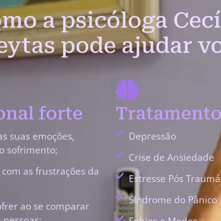
mo a psicóloga Cecí
eytas pode ajudar v
nal forte
Tratamento
as suas emoções,
Depressão
o sofrimento;
Crise de Ansiedade
r com as frustrações da
Estresse Pós Traumá
Síndrome do Pânico
ofrer ao se comparar
 pessoas;
Fobias e Medos