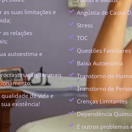
 as suas limitações e
Angústia de Causa D
vida;
Stress
r as relações
TOC
is;
Questões Familiares
ua autoestima e
Baixa Autoestima
procrastinação, ter mais
Transtorno de Humo
ecionamento;
Transtorno de Perso
 qualidade de vida e
Crenças Limitantes
 sua existência!
Dependência Quími
E outros problemas 