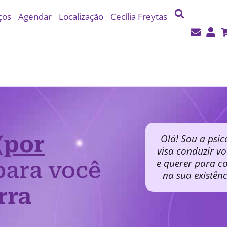
ços
Agendar
Localização
Cecília Freytas
(por
Olá! Sou a psic
visa conduzir v
e querer para co
ara você
na sua existên
rra