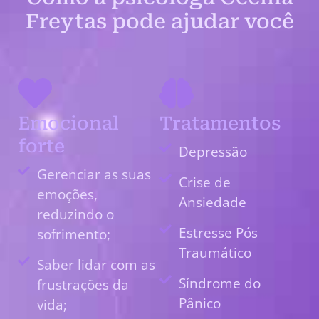
Freytas pode ajudar você
Emocional
Tratamentos
forte
Depressão
Gerenciar as suas
Crise de
emoções,
Ansiedade
reduzindo o
Estresse Pós
sofrimento;
Traumático
Saber lidar com as
Síndrome do
frustrações da
Pânico
vida;