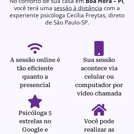
No conforto de sua casa em
Boa Hora – PI
,
você terá uma
sessão à distância
com a
experiente
psicóloga
Cecília Freytas, direto
de São Paulo-SP.
A sessão online é
Sua sessão
tão eficiente
acontece via
quanto a
celular ou
presencial
computador por
vídeo chamada
Psicóloga 5
estrelas no
Você pode
Google e
realizar as