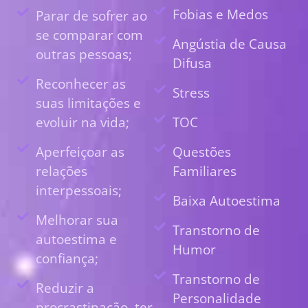
Fobias e Medos
Parar de sofrer ao
se comparar com
Angústia de Causa
outras pessoas;
Difusa
Reconhecer as
Stress
suas limitações e
evoluir na vida;
TOC
Aperfeiçoar as
Questões
relações
Familiares
interpessoais;
Baixa Autoestima
Melhorar sua
Transtorno de
autoestima e
Humor
confiança;
Transtorno de
Reduzir a
Personalidade
procrastinação, ter