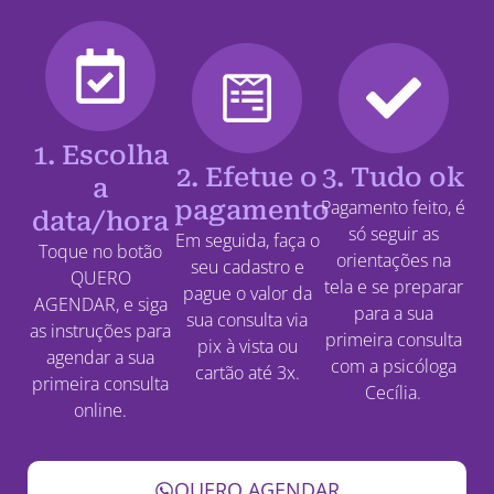
1. Escolha
2. Efetue o
3. Tudo ok
a
pagamento
Pagamento feito, é
data/hora
só seguir as
Em seguida, faça o
Toque no botão
orientações na
seu cadastro e
QUERO
tela e se preparar
pague o valor da
AGENDAR, e siga
para a sua
sua consulta via
as instruções para
primeira consulta
pix à vista ou
agendar a sua
com a psicóloga
cartão até 3x.
primeira consulta
Cecília.
online.
QUERO AGENDAR