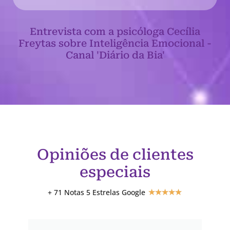
Entrevista com a psicóloga Cecília
Freytas sobre Inteligência Emocional -
Canal 'Diário da Bia'
Opiniões de clientes
especiais
+ 71 Notas 5 Estrelas Google
★
★
★
★
★