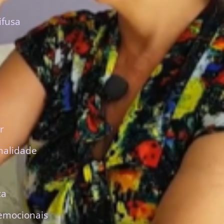
ifusa
r
nalidade
ca
emocionais