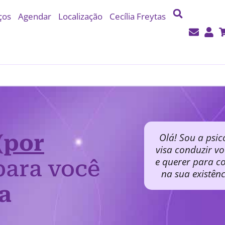
ços
Agendar
Localização
Cecília Freytas
(por
Olá! Sou a psic
visa conduzir v
e querer para co
ara você
na sua existên
a