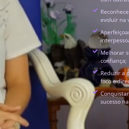
Reconhecer
evoluir na 
Aperfeiçoa
interpessoa
Melhorar s
confiança;
Reduzir a 
foco e dir
Conquistar
sucesso na