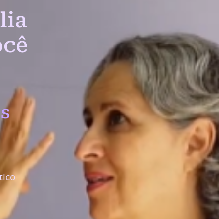
lia
ocê
s
tico