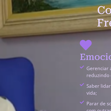
Co
Fr
Emocio
Gerenciar 
reduzindo 
Saber lida
vida;
Parar de s
com outras