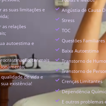
 as suas limitações e
Angústia de Causa D
vida;
Stress
r as relações
TOC
is;
Questões Familiares
ua autoestima e
Baixa Autoestima
procrastinação, ter mais
Transtorno de Humo
ecionamento;
Transtorno de Perso
 qualidade de vida e
Crenças Limitantes
 sua existência!
Dependência Quími
E outros problemas 