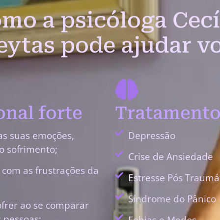
mo a psicóloga Cecí
eytas pode ajudar v
nal forte
Tratamento
as suas emoções,
Depressão
o sofrimento;
Crise de Ansiedade
r com as frustrações da
Estresse Pós Traumá
Síndrome do Pânico
ofrer ao se comparar
 pessoas;
Fobias e Medos