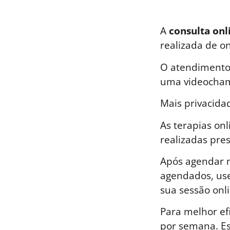
A
consulta onl
realizada de o
O atendimento 
uma videocham
Mais privacida
As terapias on
realizadas pre
Após agendar n
agendados, use
sua sessão onli
Para melhor ef
por semana. E