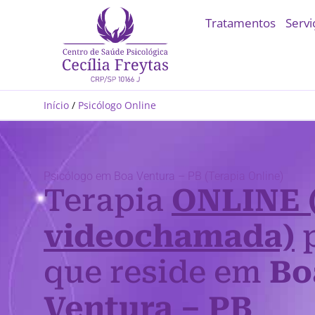
Tratamentos
Servi
Início
/
Psicólogo Online
Psicólogo em Boa Ventura – PB (Terapia Online)
Terapia
ONLINE 
videochamada)
p
que reside em
Bo
Ventura – PB