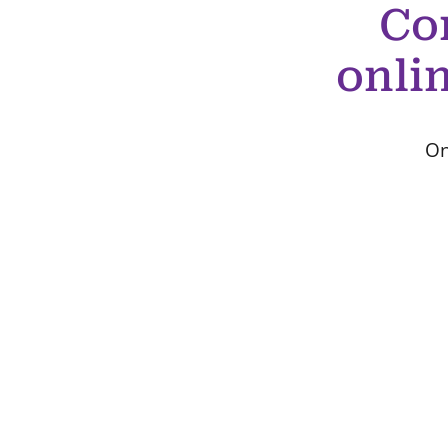
Co
onli
On