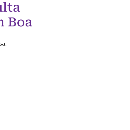
lta
m Boa
sa.