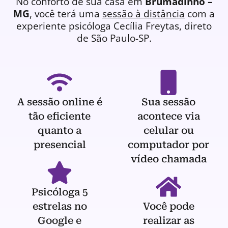
No conforto de sua casa em
Brumadinho –
MG
, você terá uma
sessão à distância
com a
experiente
psicóloga
Cecília Freytas, direto
de São Paulo-SP.
A sessão online é
Sua sessão
tão eficiente
acontece via
quanto a
celular ou
presencial
computador por
vídeo chamada
Psicóloga 5
estrelas no
Você pode
Google e
realizar as