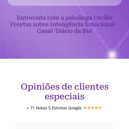
Entrevista com a psicóloga Cecília
Freytas sobre Inteligência Emocional -
Canal 'Diário da Bia'
Opiniões de clientes
especiais
+ 71 Notas 5 Estrelas Google
★
★
★
★
★