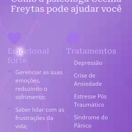
Freytas pode ajudar você
Emocional
Tratamentos
forte
Depressão
Gerenciar as suas
Crise de
emoções,
Ansiedade
reduzindo o
Estresse Pós
sofrimento;
Traumático
Saber lidar com as
Síndrome do
frustrações da
Pânico
vida;