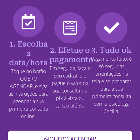
1. Escolha
2. Efetue o
3. Tudo ok
a
pagamento
Pagamento feito, é
data/hora
só seguir as
Em seguida, faça o
Toque no botão
orientações na
seu cadastro e
QUERO
tela e se preparar
pague o valor da
AGENDAR, e siga
para a sua
sua consulta via
as instruções para
primeira consulta
pix à vista ou
agendar a sua
com a psicóloga
cartão até 3x.
primeira consulta
Cecília.
online.
QUERO AGENDAR