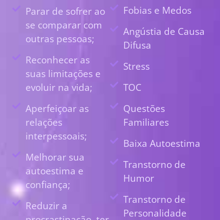
Fobias e Medos
Parar de sofrer ao
se comparar com
Angústia de Causa
outras pessoas;
Difusa
Reconhecer as
Stress
suas limitações e
evoluir na vida;
TOC
Aperfeiçoar as
Questões
relações
Familiares
interpessoais;
Baixa Autoestima
Melhorar sua
Transtorno de
autoestima e
Humor
confiança;
Transtorno de
Reduzir a
Personalidade
procrastinação, ter