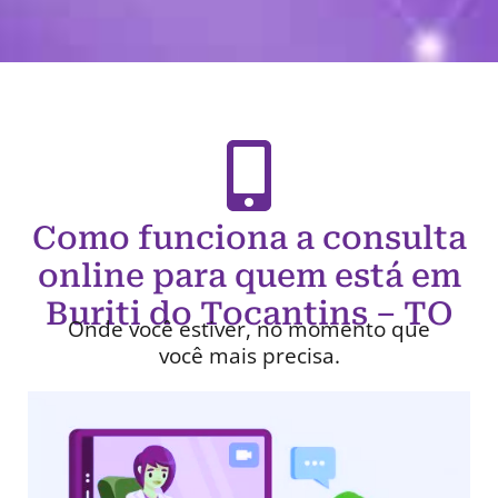
Como funciona a consulta
online para quem está em
Buriti do Tocantins – TO
Onde você estiver, no momento que
você mais precisa.