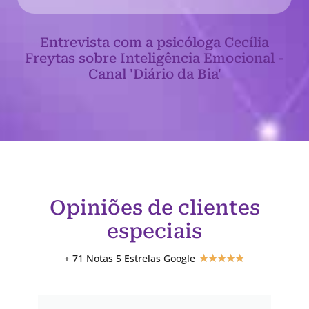
Entrevista com a psicóloga Cecília
Freytas sobre Inteligência Emocional -
Canal 'Diário da Bia'
Opiniões de clientes
especiais
+ 71 Notas 5 Estrelas Google
★
★
★
★
★