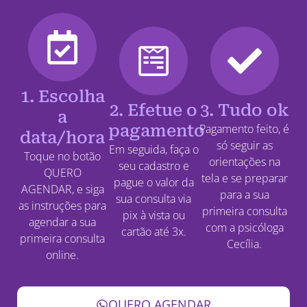
1. Escolha
2. Efetue o
3. Tudo ok
a
pagamento
Pagamento feito, é
data/hora
só seguir as
Em seguida, faça o
Toque no botão
orientações na
seu cadastro e
QUERO
tela e se preparar
pague o valor da
AGENDAR, e siga
para a sua
sua consulta via
as instruções para
primeira consulta
pix à vista ou
agendar a sua
com a psicóloga
cartão até 3x.
primeira consulta
Cecília.
online.
QUERO AGENDAR