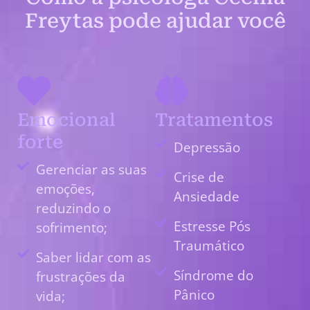
Freytas pode ajudar você
Emocional
Tratamentos
forte
Depressão
Gerenciar as suas
Crise de
emoções,
Ansiedade
reduzindo o
Estresse Pós
sofrimento;
Traumático
Saber lidar com as
Síndrome do
frustrações da
Pânico
vida;