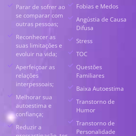
Fobias e Medos
Parar de sofrer ao
se comparar com
Angústia de Causa
outras pessoas;
Difusa
Reconhecer as
Stress
suas limitações e
evoluir na vida;
TOC
Aperfeiçoar as
Questões
relações
Familiares
interpessoais;
Baixa Autoestima
Melhorar sua
Transtorno de
autoestima e
Humor
confiança;
Transtorno de
Reduzir a
Personalidade
procrastinação, ter