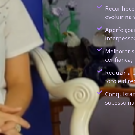
Reconhecer
evoluir na 
Aperfeiçoa
interpessoa
Melhorar s
confiança;
Reduzir a 
foco e dir
Conquistar
sucesso na