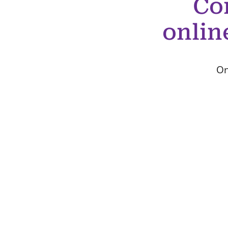
Co
onlin
On