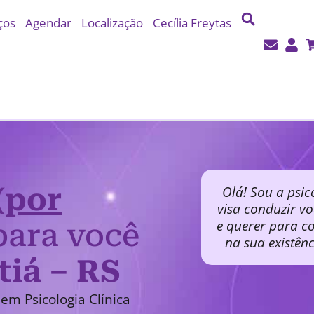
ços
Agendar
Localização
Cecília Freytas
(por
Olá! Sou a psic
visa conduzir v
e querer para co
ara você
na sua existên
tiá – RS
em Psicologia Clínica