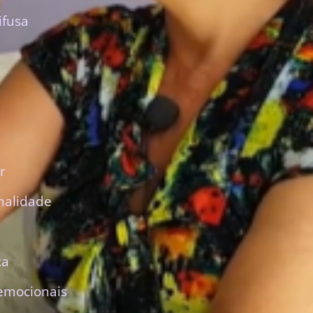
ifusa
r
nalidade
ca
emocionais