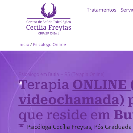
Tratamentos
Servi
Início
/
Psicólogo Online
Psicólogo em Butiá – RS (Terapia Online)
Terapia
ONLINE 
videochamada)
p
que reside em
Bu
Psicóloga Cecília Freytas, Pós Graduada 