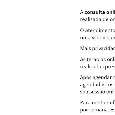
A
consulta onl
realizada de o
O atendimento 
uma videocham
Mais privacida
As terapias on
realizadas pre
Após agendar n
agendados, use
sua sessão onli
Para melhor ef
por semana. E