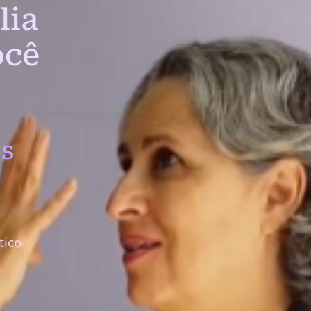
lia
ocê
s
tico