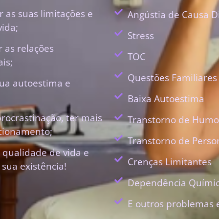
 as suas limitações e
Angústia de Causa D
vida;
Stress
r as relações
TOC
is;
Questões Familiares
ua autoestima e
Baixa Autoestima
procrastinação, ter mais
Transtorno de Humo
ecionamento;
Transtorno de Perso
 qualidade de vida e
Crenças Limitantes
 sua existência!
Dependência Quími
E outros problemas 