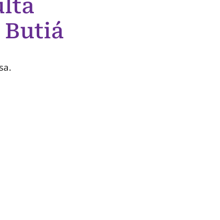
lta
 Butiá
sa.