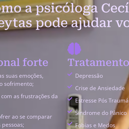
mo a psicóloga Cecí
eytas pode ajudar v
nal forte
Tratamento
as suas emoções,
Depressão
o sofrimento;
Crise de Ansiedade
r com as frustrações da
Estresse Pós Traumá
Síndrome do Pânico
ofrer ao se comparar
 pessoas;
Fobias e Medos