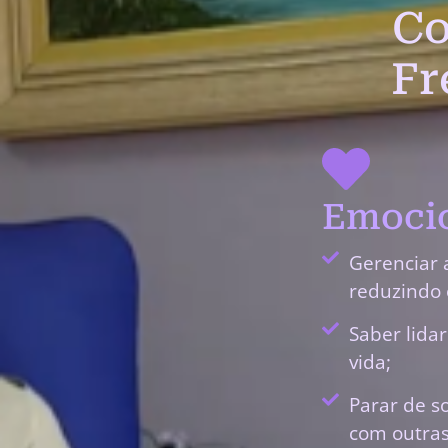
Co
Fr
Emocio
Gerenciar 
reduzindo 
Saber lida
vida;
Parar de s
com outras