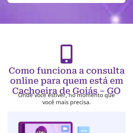
Como funciona a consulta
online para quem está em
Cachoeira de Goiás – GO
Onde você estiver, no momento que
você mais precisa.