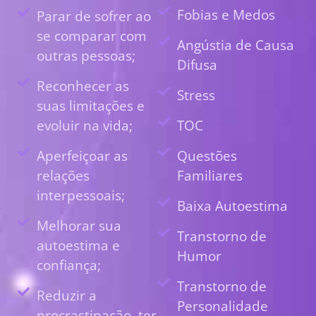
Fobias e Medos
Parar de sofrer ao
se comparar com
Angústia de Causa
outras pessoas;
Difusa
Reconhecer as
Stress
suas limitações e
evoluir na vida;
TOC
Aperfeiçoar as
Questões
relações
Familiares
interpessoais;
Baixa Autoestima
Melhorar sua
Transtorno de
autoestima e
Humor
confiança;
Transtorno de
Reduzir a
Personalidade
procrastinação, ter