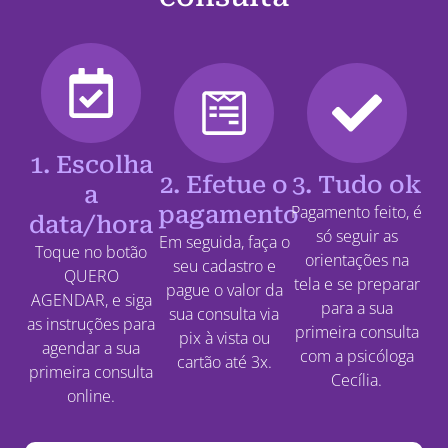
1. Escolha
2. Efetue o
3. Tudo ok
a
pagamento
Pagamento feito, é
data/hora
só seguir as
Em seguida, faça o
Toque no botão
orientações na
seu cadastro e
QUERO
tela e se preparar
pague o valor da
AGENDAR, e siga
para a sua
sua consulta via
as instruções para
primeira consulta
pix à vista ou
agendar a sua
com a psicóloga
cartão até 3x.
primeira consulta
Cecília.
online.