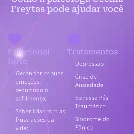
Freytas pode ajudar você
Emocional
Tratamentos
forte
Depressão
Gerenciar as suas
Crise de
emoções,
Ansiedade
reduzindo o
Estresse Pós
sofrimento;
Traumático
Saber lidar com as
Síndrome do
frustrações da
Pânico
vida;