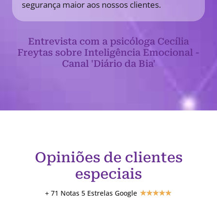
segurança maior aos nossos clientes.
Entrevista com a psicóloga Cecília
Freytas sobre Inteligência Emocional -
Canal 'Diário da Bia'
Opiniões de clientes
especiais
+ 71 Notas 5 Estrelas Google
★
★
★
★
★