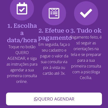
1. Escolha
2. Efetue o
3. Tudo ok
a
pagamento
Pagamento feito, é
data/hora
só seguir as
Em seguida, faça o
Toque no botão
orientações na
seu cadastro e
QUERO
tela e se preparar
pague o valor da
AGENDAR, e siga
para a sua
sua consulta via
as instruções para
primeira consulta
pix à vista ou
agendar a sua
com a psicóloga
cartão até 3x.
primeira consulta
Cecília.
online.
QUERO AGENDAR