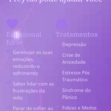
Emocional
Tratamentos
forte
Depressão
Gerenciar as suas
Crise de
emoções,
Ansiedade
reduzindo o
Estresse Pós
sofrimento;
Traumático
Saber lidar com as
Síndrome do
frustrações da
Pânico
vida;
Fobias e Medos
Parar de sofrer ao