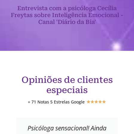
Entrevista com a psicóloga Cecília
Freytas sobre Inteligência Emocional -
Canal 'Diário da Bia'
Opiniões de clientes
especiais
+ 71 Notas 5 Estrelas Google
★
★
★
★
★
Psicóloga sensacional! Ainda