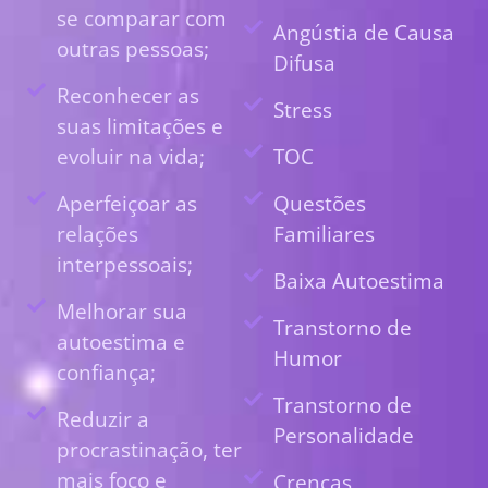
se comparar com
Angústia de Causa
outras pessoas;
Difusa
Reconhecer as
Stress
suas limitações e
evoluir na vida;
TOC
Aperfeiçoar as
Questões
relações
Familiares
interpessoais;
Baixa Autoestima
Melhorar sua
Transtorno de
autoestima e
Humor
confiança;
Transtorno de
Reduzir a
Personalidade
procrastinação, ter
mais foco e
Crenças