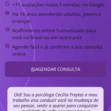
+71 avaliações notas 5 estrelas no Google
Há 16 anos atendendo adultos, jovens e
crianças
Acolhimento online humanizado para
você no Brasil ou em outro país
Agende fácil e já confirme a sua consulta
online
AGENDAR CONSULTA
Olá! Sou a psicóloga Cecília Freytas e meu
trabalho visa conduzir você na mudança do
seu pensar, sentir e querer para conquistar