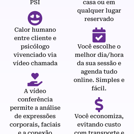
PSI
casa ou em
qualquer lugar
reservado
Calor humano
entre cliente e
psicólogo
Você escolhe o
vivenciado via
melhor dia/hora
vídeo chamada
da sua sessão e
agenda tudo
online. Simples e
fácil.
A vídeo
conferência
permite a análise
de expressões
Você economiza,
corporais, faciais
evitando custo
e a conexão
com transporte e