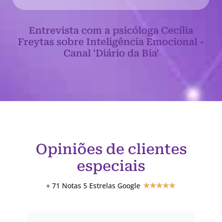
Entrevista com a psicóloga Cecília
Freytas sobre Inteligência Emocional -
Canal 'Diário da Bia'
Opiniões de clientes
especiais
+ 71 Notas 5 Estrelas Google
★
★
★
★
★