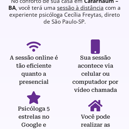
No conforto de sua casa em
Cafarnaum –
BA
, você terá uma
sessão à distância
com a
experiente
psicóloga
Cecília Freytas, direto
de São Paulo-SP.
A sessão online é
Sua sessão
tão eficiente
acontece via
quanto a
celular ou
presencial
computador por
vídeo chamada
Psicóloga 5
estrelas no
Você pode
Google e
realizar as