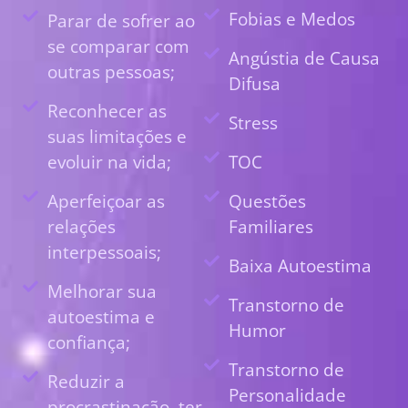
Fobias e Medos
Parar de sofrer ao
se comparar com
Angústia de Causa
outras pessoas;
Difusa
Reconhecer as
Stress
suas limitações e
evoluir na vida;
TOC
Aperfeiçoar as
Questões
relações
Familiares
interpessoais;
Baixa Autoestima
Melhorar sua
Transtorno de
autoestima e
Humor
confiança;
Transtorno de
Reduzir a
Personalidade
procrastinação, ter