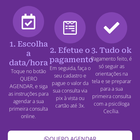
1. Escolha
2. Efetue o
3. Tudo ok
a
pagamento
Pagamento feito, é
data/hora
só seguir as
Em seguida, faça o
Toque no botão
orientações na
seu cadastro e
QUERO
tela e se preparar
pague o valor da
AGENDAR, e siga
para a sua
sua consulta via
as instruções para
primeira consulta
pix à vista ou
agendar a sua
com a psicóloga
cartão até 3x.
primeira consulta
Cecília.
online.
QUERO AGENDAR