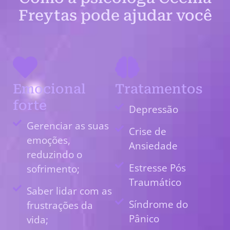
Freytas pode ajudar você
Emocional
Tratamentos
forte
Depressão
Gerenciar as suas
Crise de
emoções,
Ansiedade
reduzindo o
Estresse Pós
sofrimento;
Traumático
Saber lidar com as
Síndrome do
frustrações da
Pânico
vida;