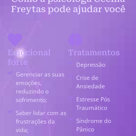
Freytas pode ajudar você
Emocional
Tratamentos
forte
Depressão
Gerenciar as suas
Crise de
emoções,
Ansiedade
reduzindo o
Estresse Pós
sofrimento;
Traumático
Saber lidar com as
Síndrome do
frustrações da
Pânico
vida;