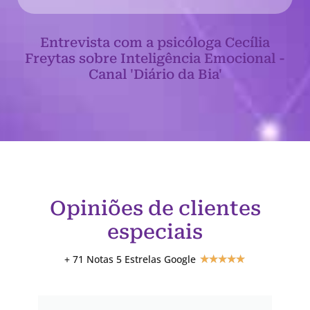
Entrevista com a psicóloga Cecília
Freytas sobre Inteligência Emocional -
Canal 'Diário da Bia'
Opiniões de clientes
especiais
+ 71 Notas 5 Estrelas Google
★
★
★
★
★