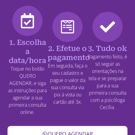
1. Escolha
2. Efetue o
3. Tudo ok
a
pagamento
Pagamento feito, é
data/hora
só seguir as
Em seguida, faça o
Toque no botão
orientações na
seu cadastro e
QUERO
tela e se preparar
pague o valor da
AGENDAR, e siga
para a sua
sua consulta via
as instruções para
primeira consulta
pix à vista ou
agendar a sua
com a psicóloga
cartão até 3x.
primeira consulta
Cecília.
online.
QUERO AGENDAR