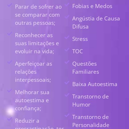
Fobias e Medos
Parar de sofrer ao
se comparar com
Angústia de Causa
outras pessoas;
Difusa
Reconhecer as
Stress
suas limitações e
evoluir na vida;
TOC
Aperfeiçoar as
Questões
relações
Familiares
interpessoais;
Baixa Autoestima
Melhorar sua
Transtorno de
autoestima e
Humor
confiança;
Transtorno de
Reduzir a
Personalidade
procrastinação, ter