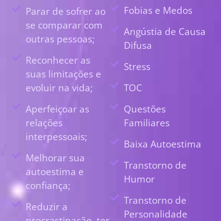
Fobias e Medos
Parar de sofrer ao
se comparar com
Angústia de Causa
outras pessoas;
Difusa
Reconhecer as
Stress
suas limitações e
evoluir na vida;
TOC
Aperfeiçoar as
Questões
relações
Familiares
interpessoais;
Baixa Autoestima
Melhorar sua
Transtorno de
autoestima e
Humor
confiança;
Transtorno de
Reduzir a
Personalidade
procrastinação, ter