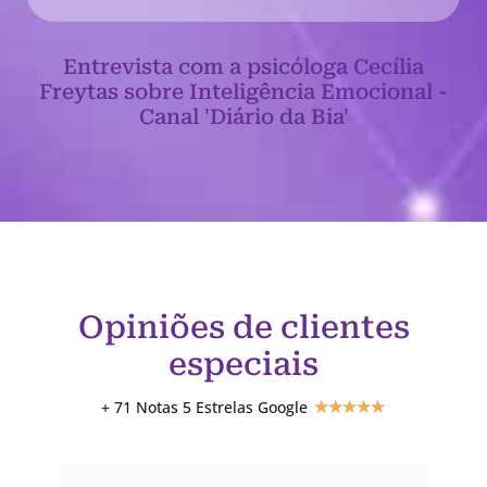
Entrevista com a psicóloga Cecília
Freytas sobre Inteligência Emocional -
Canal 'Diário da Bia'
Opiniões de clientes
especiais
+ 71 Notas 5 Estrelas Google
★
★
★
★
★