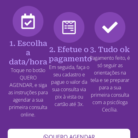
1. Escolha
2. Efetue o
3. Tudo ok
a
pagamento
Pagamento feito, é
data/hora
só seguir as
Em seguida, faça o
Toque no botão
orientações na
seu cadastro e
QUERO
tela e se preparar
pague o valor da
AGENDAR, e siga
para a sua
sua consulta via
as instruções para
primeira consulta
pix à vista ou
agendar a sua
com a psicóloga
cartão até 3x.
primeira consulta
Cecília.
online.
QUERO AGENDAR