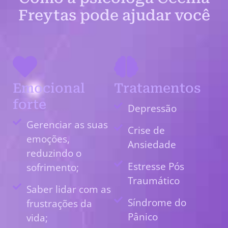
Freytas pode ajudar você
Emocional
Tratamentos
forte
Depressão
Gerenciar as suas
Crise de
emoções,
Ansiedade
reduzindo o
Estresse Pós
sofrimento;
Traumático
Saber lidar com as
Síndrome do
frustrações da
Pânico
vida;