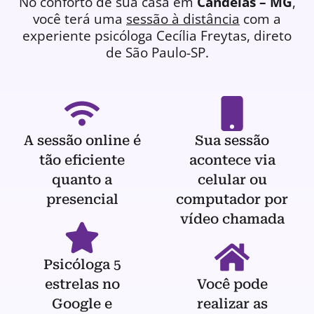
No conforto de sua casa em
Candeias – MG
,
você terá uma
sessão à distância
com a
experiente
psicóloga
Cecília Freytas, direto
de São Paulo-SP.
A sessão online é
Sua sessão
tão eficiente
acontece via
quanto a
celular ou
presencial
computador por
vídeo chamada
Psicóloga 5
estrelas no
Você pode
Google e
realizar as