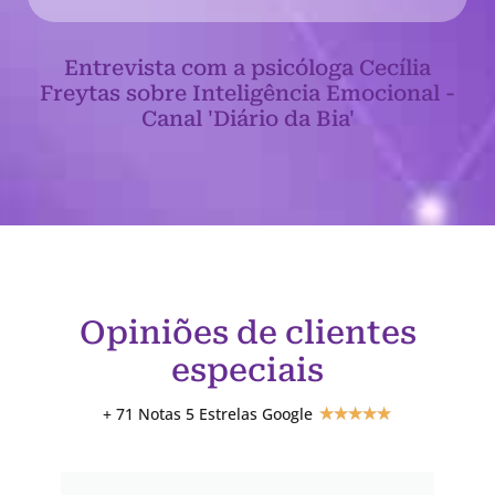
Entrevista com a psicóloga Cecília
Freytas sobre Inteligência Emocional -
Canal 'Diário da Bia'
Opiniões de clientes
especiais
+ 71 Notas 5 Estrelas Google
★
★
★
★
★