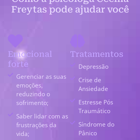
Freytas pode ajudar você
Emocional
Tratamentos
forte
Depressão
Gerenciar as suas
Crise de
emoções,
Ansiedade
reduzindo o
Estresse Pós
sofrimento;
Traumático
Saber lidar com as
Síndrome do
frustrações da
Pânico
vida;