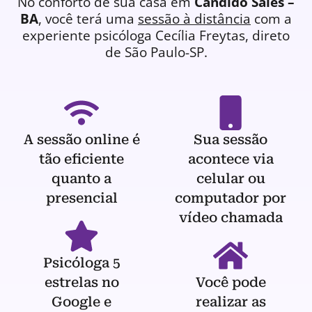
No conforto de sua casa em
Cândido Sales –
BA
, você terá uma
sessão à distância
com a
experiente
psicóloga
Cecília Freytas, direto
de São Paulo-SP.
A sessão online é
Sua sessão
tão eficiente
acontece via
quanto a
celular ou
presencial
computador por
vídeo chamada
Psicóloga 5
estrelas no
Você pode
Google e
realizar as