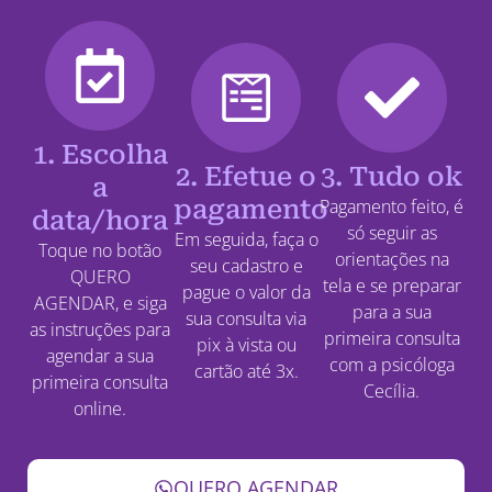
1. Escolha
2. Efetue o
3. Tudo ok
a
pagamento
Pagamento feito, é
data/hora
só seguir as
Em seguida, faça o
Toque no botão
orientações na
seu cadastro e
QUERO
tela e se preparar
pague o valor da
AGENDAR, e siga
para a sua
sua consulta via
as instruções para
primeira consulta
pix à vista ou
agendar a sua
com a psicóloga
cartão até 3x.
primeira consulta
Cecília.
online.
QUERO AGENDAR