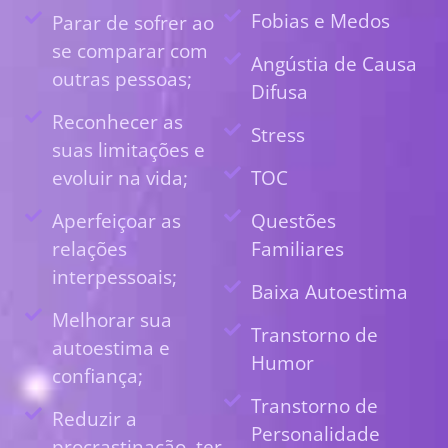
Fobias e Medos
Parar de sofrer ao
se comparar com
Angústia de Causa
outras pessoas;
Difusa
Reconhecer as
Stress
suas limitações e
evoluir na vida;
TOC
Aperfeiçoar as
Questões
relações
Familiares
interpessoais;
Baixa Autoestima
Melhorar sua
Transtorno de
autoestima e
Humor
confiança;
Transtorno de
Reduzir a
Personalidade
procrastinação, ter