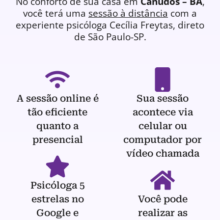
No conforto de sua casa em
Canudos – BA
,
você terá uma
sessão à distância
com a
experiente
psicóloga
Cecília Freytas, direto
de São Paulo-SP.
A sessão online é
Sua sessão
tão eficiente
acontece via
quanto a
celular ou
presencial
computador por
vídeo chamada
Psicóloga 5
estrelas no
Você pode
Google e
realizar as