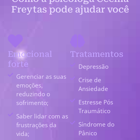
Freytas pode ajudar você
Emocional
Tratamentos
forte
Depressão
Gerenciar as suas
Crise de
emoções,
Ansiedade
reduzindo o
Estresse Pós
sofrimento;
Traumático
Saber lidar com as
Síndrome do
frustrações da
Pânico
vida;