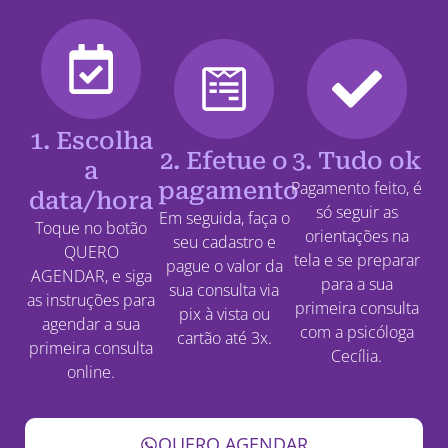
1. Escolha
2. Efetue o
3. Tudo ok
a
pagamento
Pagamento feito, é
data/hora
só seguir as
Em seguida, faça o
Toque no botão
orientações na
seu cadastro e
QUERO
tela e se preparar
pague o valor da
AGENDAR, e siga
para a sua
sua consulta via
as instruções para
primeira consulta
pix à vista ou
agendar a sua
com a psicóloga
cartão até 3x.
primeira consulta
Cecília.
online.
QUERO AGENDAR