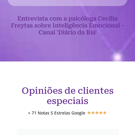
Entrevista com a psicóloga Cecília
Freytas sobre Inteligência Emocional -
Canal 'Diário da Bia'
Opiniões de clientes
especiais
+ 71 Notas 5 Estrelas Google
★
★
★
★
★