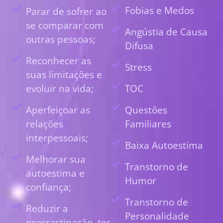
Fobias e Medos
Parar de sofrer ao
se comparar com
Angústia de Causa
outras pessoas;
Difusa
Reconhecer as
Stress
suas limitações e
evoluir na vida;
TOC
Aperfeiçoar as
Questões
relações
Familiares
interpessoais;
Baixa Autoestima
Melhorar sua
Transtorno de
autoestima e
Humor
confiança;
Transtorno de
Reduzir a
Personalidade
procrastinação, ter