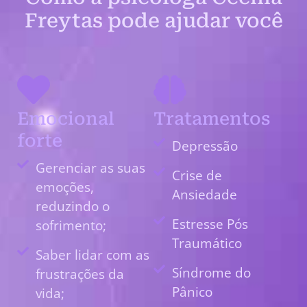
Freytas pode ajudar você
Emocional
Tratamentos
forte
Depressão
Gerenciar as suas
Crise de
emoções,
Ansiedade
reduzindo o
Estresse Pós
sofrimento;
Traumático
Saber lidar com as
Síndrome do
frustrações da
Pânico
vida;