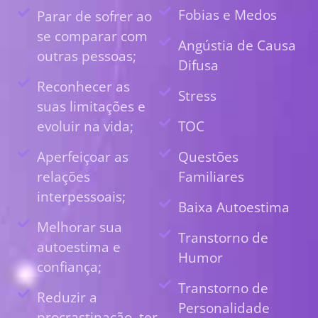
Fobias e Medos
Parar de sofrer ao
se comparar com
Angústia de Causa
outras pessoas;
Difusa
Reconhecer as
Stress
suas limitações e
evoluir na vida;
TOC
Aperfeiçoar as
Questões
relações
Familiares
interpessoais;
Baixa Autoestima
Melhorar sua
Transtorno de
autoestima e
Humor
confiança;
Transtorno de
Reduzir a
Personalidade
procrastinação, ter