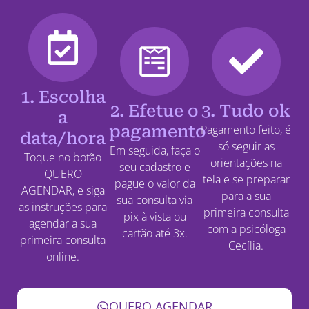
1. Escolha
2. Efetue o
3. Tudo ok
a
pagamento
Pagamento feito, é
data/hora
só seguir as
Em seguida, faça o
Toque no botão
orientações na
seu cadastro e
QUERO
tela e se preparar
pague o valor da
AGENDAR, e siga
para a sua
sua consulta via
as instruções para
primeira consulta
pix à vista ou
agendar a sua
com a psicóloga
cartão até 3x.
primeira consulta
Cecília.
online.
QUERO AGENDAR