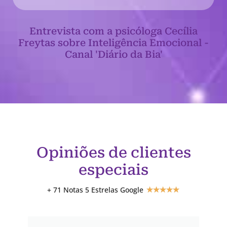
Entrevista com a psicóloga Cecília
Freytas sobre Inteligência Emocional -
Canal 'Diário da Bia'
Opiniões de clientes
especiais
+ 71 Notas 5 Estrelas Google
★
★
★
★
★