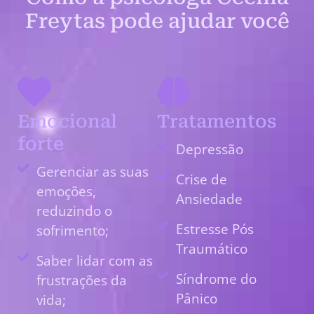
Freytas pode ajudar você
Emocional
Tratamentos
forte
Depressão
Gerenciar as suas
Crise de
emoções,
Ansiedade
reduzindo o
Estresse Pós
sofrimento;
Traumático
Saber lidar com as
Síndrome do
frustrações da
Pânico
vida;