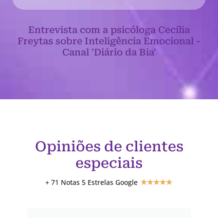
Entrevista com a psicóloga Cecília
Freytas sobre Inteligência Emocional -
Canal 'Diário da Bia'
Opiniões de clientes
especiais
+ 71 Notas 5 Estrelas Google
★
★
★
★
★