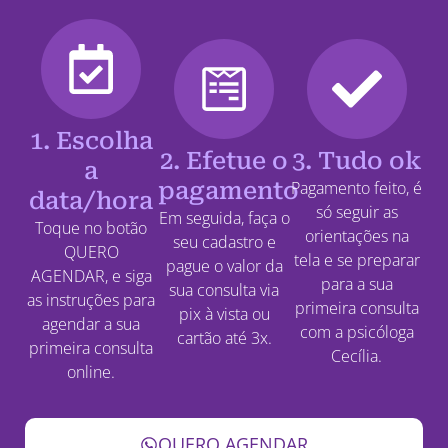
1. Escolha
2. Efetue o
3. Tudo ok
a
pagamento
Pagamento feito, é
data/hora
só seguir as
Em seguida, faça o
Toque no botão
orientações na
seu cadastro e
QUERO
tela e se preparar
pague o valor da
AGENDAR, e siga
para a sua
sua consulta via
as instruções para
primeira consulta
pix à vista ou
agendar a sua
com a psicóloga
cartão até 3x.
primeira consulta
Cecília.
online.
QUERO AGENDAR