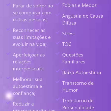
Fobias e Medos
Parar de sofrer ao
se comparar com
Angústia de Causa
outras pessoas;
Difusa
Reconhecer as
Stress
suas limitações e
evoluir na vida;
TOC
Aperfeiçoar as
Questões
relações
Familiares
interpessoais;
Baixa Autoestima
Melhorar sua
Transtorno de
autoestima e
Humor
confiança;
Transtorno de
Reduzir a
Personalidade
procrastinação, ter