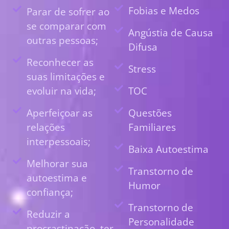
Fobias e Medos
Parar de sofrer ao
se comparar com
Angústia de Causa
outras pessoas;
Difusa
Reconhecer as
Stress
suas limitações e
evoluir na vida;
TOC
Aperfeiçoar as
Questões
relações
Familiares
interpessoais;
Baixa Autoestima
Melhorar sua
Transtorno de
autoestima e
Humor
confiança;
Transtorno de
Reduzir a
Personalidade
procrastinação, ter