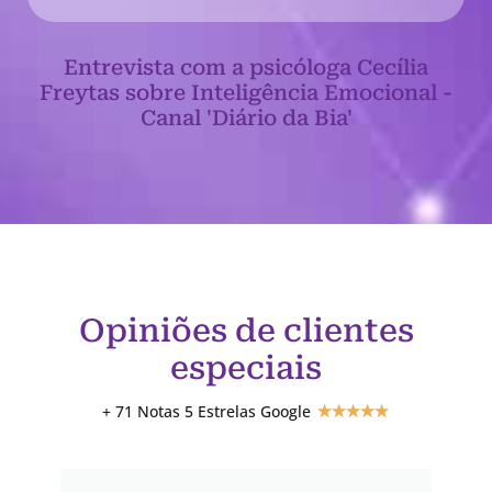
Entrevista com a psicóloga Cecília
Freytas sobre Inteligência Emocional -
Canal 'Diário da Bia'
Opiniões de clientes
especiais
+ 71 Notas 5 Estrelas Google
★
★
★
★
★