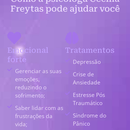
Freytas pode ajudar você
Emocional
Tratamentos
forte
Depressão
Gerenciar as suas
Crise de
emoções,
Ansiedade
reduzindo o
Estresse Pós
sofrimento;
Traumático
Saber lidar com as
Síndrome do
frustrações da
Pânico
vida;