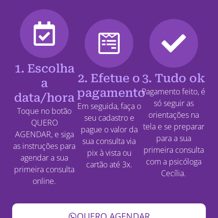
1. Escolha
2. Efetue o
3. Tudo ok
a
pagamento
Pagamento feito, é
data/hora
só seguir as
Em seguida, faça o
Toque no botão
orientações na
seu cadastro e
QUERO
tela e se preparar
pague o valor da
AGENDAR, e siga
para a sua
sua consulta via
as instruções para
primeira consulta
pix à vista ou
agendar a sua
com a psicóloga
cartão até 3x.
primeira consulta
Cecília.
online.
QUERO AGENDAR