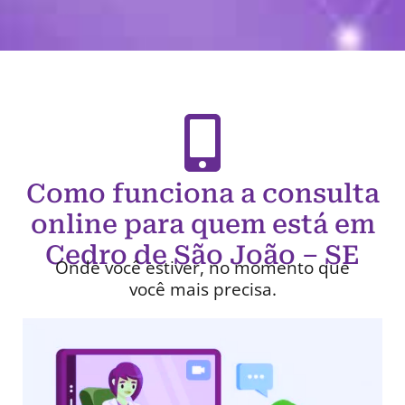
Como funciona a consulta
online para quem está em
Cedro de São João – SE
Onde você estiver, no momento que
você mais precisa.