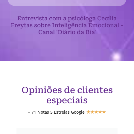
Entrevista com a psicóloga Cecília
Freytas sobre Inteligência Emocional -
Canal 'Diário da Bia'
Opiniões de clientes
especiais
+ 71 Notas 5 Estrelas Google
★
★
★
★
★