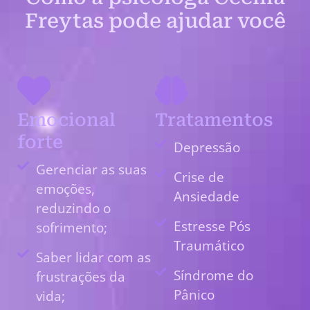
Freytas pode ajudar você
Emocional
Tratamentos
forte
Depressão
Gerenciar as suas
Crise de
emoções,
Ansiedade
reduzindo o
Estresse Pós
sofrimento;
Traumático
Saber lidar com as
Síndrome do
frustrações da
Pânico
vida;