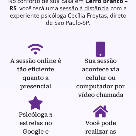
No conforto de sua casa em
Cerro Branco –
RS
, você terá uma
sessão à distância
com a
experiente
psicóloga
Cecília Freytas, direto
de São Paulo-SP.
A sessão online é
Sua sessão
tão eficiente
acontece via
quanto a
celular ou
presencial
computador por
vídeo chamada
Psicóloga 5
estrelas no
Você pode
Google e
realizar as