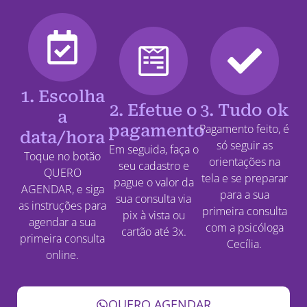
1. Escolha
2. Efetue o
3. Tudo ok
a
pagamento
Pagamento feito, é
data/hora
só seguir as
Em seguida, faça o
Toque no botão
orientações na
seu cadastro e
QUERO
tela e se preparar
pague o valor da
AGENDAR, e siga
para a sua
sua consulta via
as instruções para
primeira consulta
pix à vista ou
agendar a sua
com a psicóloga
cartão até 3x.
primeira consulta
Cecília.
online.
QUERO AGENDAR