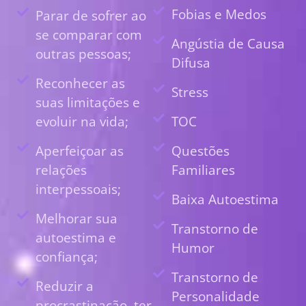
Fobias e Medos
Parar de sofrer ao
se comparar com
Angústia de Causa
outras pessoas;
Difusa
Reconhecer as
Stress
suas limitações e
evoluir na vida;
TOC
Aperfeiçoar as
Questões
relações
Familiares
interpessoais;
Baixa Autoestima
Melhorar sua
Transtorno de
autoestima e
Humor
confiança;
Transtorno de
Reduzir a
Personalidade
procrastinação, ter