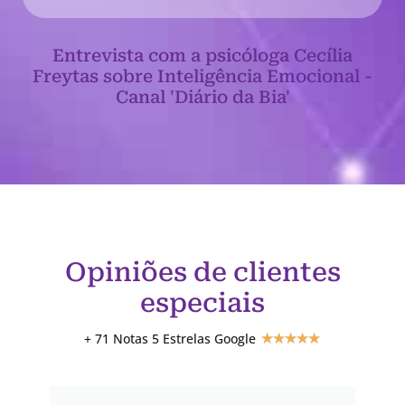
Entrevista com a psicóloga Cecília
Freytas sobre Inteligência Emocional -
Canal 'Diário da Bia'
Opiniões de clientes
especiais
+ 71 Notas 5 Estrelas Google
★
★
★
★
★