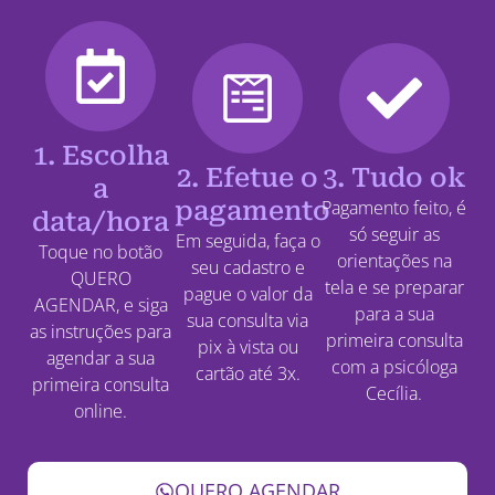
1. Escolha
2. Efetue o
3. Tudo ok
a
pagamento
Pagamento feito, é
data/hora
só seguir as
Em seguida, faça o
Toque no botão
orientações na
seu cadastro e
QUERO
tela e se preparar
pague o valor da
AGENDAR, e siga
para a sua
sua consulta via
as instruções para
primeira consulta
pix à vista ou
agendar a sua
com a psicóloga
cartão até 3x.
primeira consulta
Cecília.
online.
QUERO AGENDAR