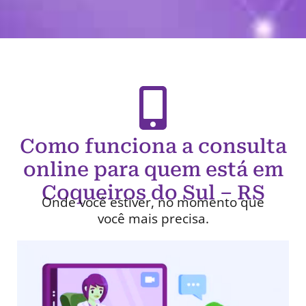
Como funciona a consulta
online para quem está em
Coqueiros do Sul – RS
Onde você estiver, no momento que
você mais precisa.