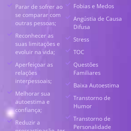
Fobias e Medos
Parar de sofrer ao
se comparar com
Angústia de Causa
outras pessoas;
Difusa
Reconhecer as
Stress
suas limitações e
evoluir na vida;
TOC
Aperfeiçoar as
Questões
relações
Familiares
interpessoais;
Baixa Autoestima
Melhorar sua
Transtorno de
autoestima e
Humor
confiança;
Transtorno de
Reduzir a
Personalidade
procrastinação, ter