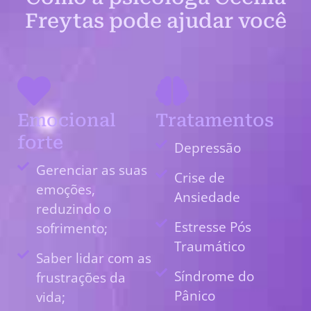
Freytas pode ajudar você
Emocional
Tratamentos
forte
Depressão
Gerenciar as suas
Crise de
emoções,
Ansiedade
reduzindo o
Estresse Pós
sofrimento;
Traumático
Saber lidar com as
Síndrome do
frustrações da
Pânico
vida;