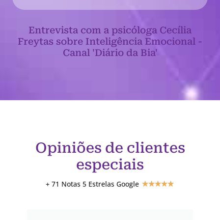
Entrevista com a psicóloga Cecília
Freytas sobre Inteligência Emocional -
Canal 'Diário da Bia'
Opiniões de clientes
especiais
+ 71 Notas 5 Estrelas Google
★
★
★
★
★