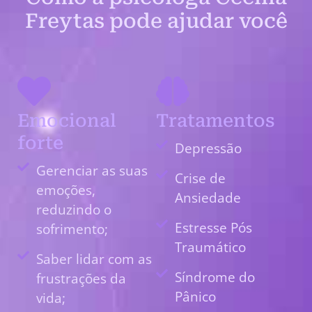
Freytas pode ajudar você
Emocional
Tratamentos
forte
Depressão
Gerenciar as suas
Crise de
emoções,
Ansiedade
reduzindo o
Estresse Pós
sofrimento;
Traumático
Saber lidar com as
Síndrome do
frustrações da
Pânico
vida;