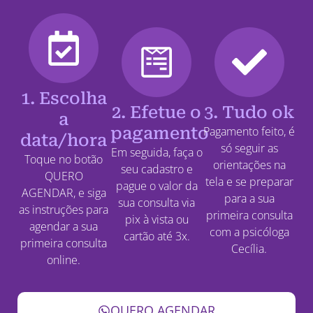
1. Escolha
2. Efetue o
3. Tudo ok
a
pagamento
Pagamento feito, é
data/hora
só seguir as
Em seguida, faça o
Toque no botão
orientações na
seu cadastro e
QUERO
tela e se preparar
pague o valor da
AGENDAR, e siga
para a sua
sua consulta via
as instruções para
primeira consulta
pix à vista ou
agendar a sua
com a psicóloga
cartão até 3x.
primeira consulta
Cecília.
online.
QUERO AGENDAR