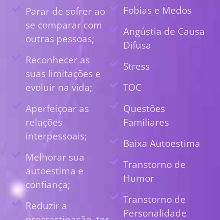
Fobias e Medos
Parar de sofrer ao
se comparar com
Angústia de Causa
outras pessoas;
Difusa
Reconhecer as
Stress
suas limitações e
evoluir na vida;
TOC
Aperfeiçoar as
Questões
relações
Familiares
interpessoais;
Baixa Autoestima
Melhorar sua
Transtorno de
autoestima e
Humor
confiança;
Transtorno de
Reduzir a
Personalidade
procrastinação, ter