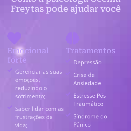
Freytas pode ajudar você
Emocional
Tratamentos
forte
Depressão
Gerenciar as suas
Crise de
emoções,
Ansiedade
reduzindo o
Estresse Pós
sofrimento;
Traumático
Saber lidar com as
Síndrome do
frustrações da
Pânico
vida;