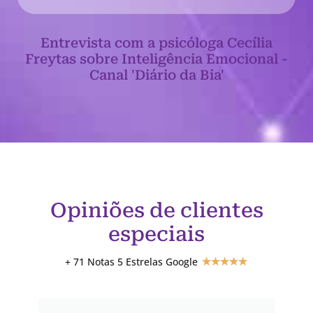
Entrevista com a psicóloga Cecília
Freytas sobre Inteligência Emocional -
Canal 'Diário da Bia'
Opiniões de clientes
especiais
+ 71 Notas 5 Estrelas Google
★
★
★
★
★