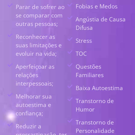
Fobias e Medos
Parar de sofrer ao
se comparar com
Angústia de Causa
outras pessoas;
Difusa
Reconhecer as
Stress
suas limitações e
evoluir na vida;
TOC
Aperfeiçoar as
Questões
relações
Familiares
interpessoais;
Baixa Autoestima
Melhorar sua
Transtorno de
autoestima e
Humor
confiança;
Transtorno de
Reduzir a
Personalidade
procrastinação, ter