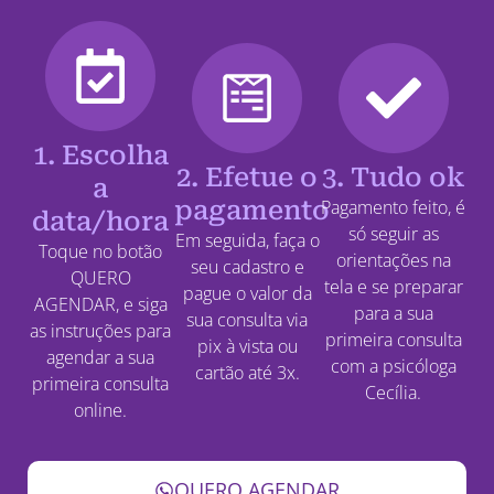
1. Escolha
2. Efetue o
3. Tudo ok
a
pagamento
Pagamento feito, é
data/hora
só seguir as
Em seguida, faça o
Toque no botão
orientações na
seu cadastro e
QUERO
tela e se preparar
pague o valor da
AGENDAR, e siga
para a sua
sua consulta via
as instruções para
primeira consulta
pix à vista ou
agendar a sua
com a psicóloga
cartão até 3x.
primeira consulta
Cecília.
online.
QUERO AGENDAR