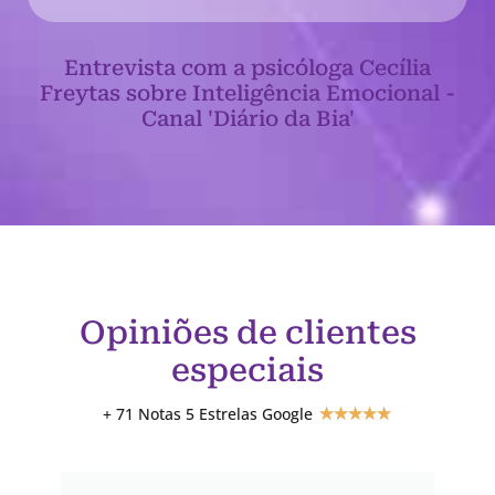
Entrevista com a psicóloga Cecília
Freytas sobre Inteligência Emocional -
Canal 'Diário da Bia'
Opiniões de clientes
especiais
+ 71 Notas 5 Estrelas Google
★
★
★
★
★