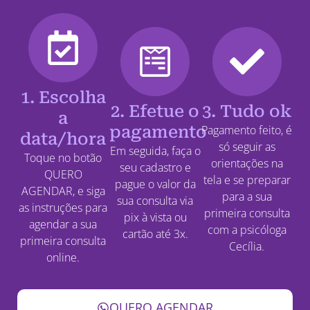
1. Escolha
2. Efetue o
3. Tudo ok
a
pagamento
Pagamento feito, é
data/hora
só seguir as
Em seguida, faça o
Toque no botão
orientações na
seu cadastro e
QUERO
tela e se preparar
pague o valor da
AGENDAR, e siga
para a sua
sua consulta via
as instruções para
primeira consulta
pix à vista ou
agendar a sua
com a psicóloga
cartão até 3x.
primeira consulta
Cecília.
online.
QUERO AGENDAR