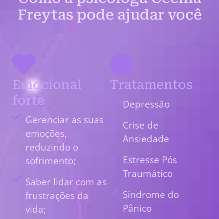
Freytas pode ajudar você
Emocional
Tratamentos
forte
Depressão
Gerenciar as suas
Crise de
emoções,
Ansiedade
reduzindo o
Estresse Pós
sofrimento;
Traumático
Saber lidar com as
Síndrome do
frustrações da
Pânico
vida;