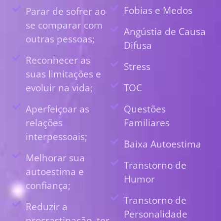
Fobias e Medos
Parar de sofrer ao
se comparar com
Angústia de Causa
outras pessoas;
Difusa
Reconhecer as
Stress
suas limitações e
evoluir na vida;
TOC
Aperfeiçoar as
Questões
relações
Familiares
interpessoais;
Baixa Autoestima
Melhorar sua
Transtorno de
autoestima e
Humor
confiança;
Transtorno de
Reduzir a
Personalidade
procrastinação, ter