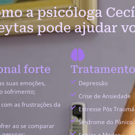
mo a psicóloga Cecí
eytas pode ajudar v
nal forte
Tratamento
as suas emoções,
Depressão
o sofrimento;
Crise de Ansiedade
r com as frustrações da
Estresse Pós Traumá
Síndrome do Pânico
ofrer ao se comparar
 pessoas;
Fobias e Medos