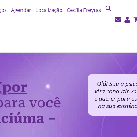
ços
Agendar
Localização
Cecília Freytas
(por
Olá! Sou a psic
visa conduzir v
e querer para co
ara você
na sua existên
iciúma –