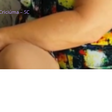
Criciúma – SC