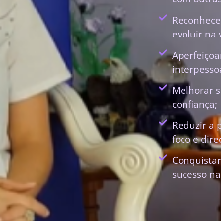
Reconhecer
evoluir na 
Aperfeiçoa
interpessoa
Melhorar s
confiança;
Reduzir a 
foco e dir
Conquistar
sucesso na