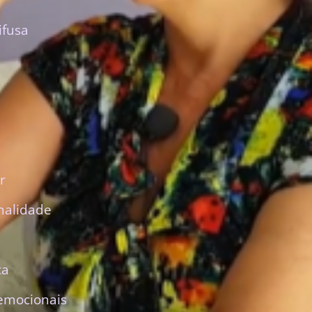
ifusa
r
nalidade
ca
emocionais