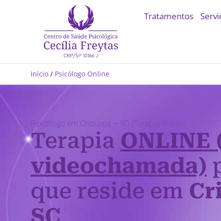
Tratamentos
Servi
Início
/
Psicólogo Online
Psicólogo em Criciúma – SC (Terapia Online)
Terapia
ONLINE 
videochamada)
p
que reside em
Cr
SC