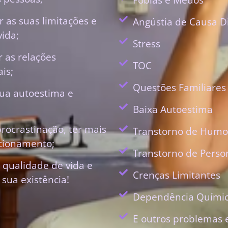
 as suas limitações e
Angústia de Causa D
vida;
Stress
r as relações
TOC
is;
Questões Familiares
ua autoestima e
Baixa Autoestima
procrastinação, ter mais
Transtorno de Humo
ecionamento;
Transtorno de Perso
 qualidade de vida e
Crenças Limitantes
 sua existência!
Dependência Quími
E outros problemas 