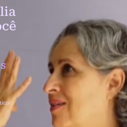
lia
ocê
s
tico