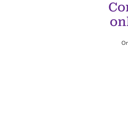
Co
on
On