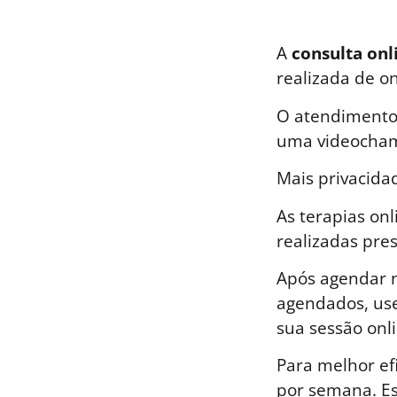
A
consulta onl
realizada de o
O atendimento 
uma videocham
Mais privacida
As terapias on
realizadas pre
Após agendar n
agendados, use
sua sessão onli
Para melhor ef
por semana. E