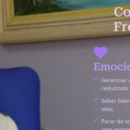
Co
Fr
Emocio
Gerenciar 
reduzindo 
Saber lida
vida;
Parar de s
com outras