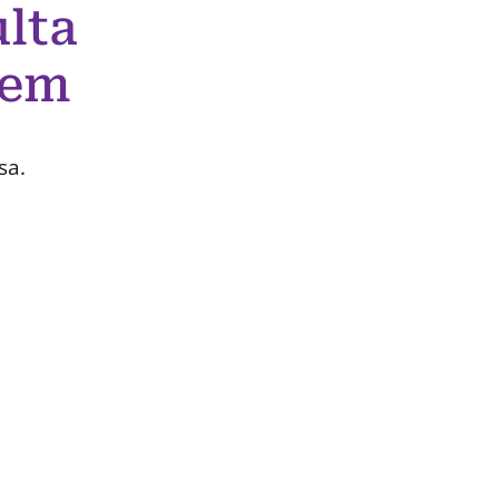
lta
 em
sa.