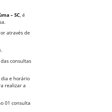
iúma – SC
, é
sa.
or através de
.
 das consultas
dia e horário
a realizar a
o 01 consulta