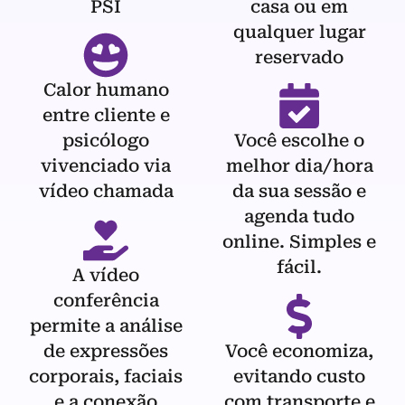
PSI
casa ou em
qualquer lugar
reservado
Calor humano
entre cliente e
psicólogo
Você escolhe o
vivenciado via
melhor dia/hora
vídeo chamada
da sua sessão e
agenda tudo
online. Simples e
fácil.
A vídeo
conferência
permite a análise
de expressões
Você economiza,
corporais, faciais
evitando custo
e a conexão
com transporte e