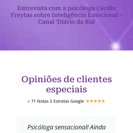
Entrevista com a psicóloga Cecília
Freytas sobre Inteligência Emocional -
Canal 'Diário da Bia'
Opiniões de clientes
especiais
+ 71 Notas 5 Estrelas Google
★
★
★
★
★
Psicóloga sensacional! Ainda