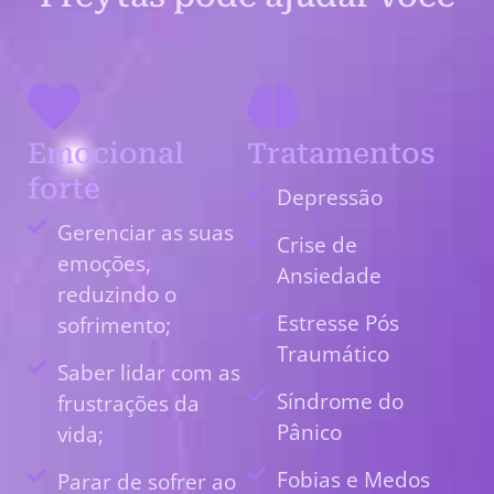
Emocional
Tratamentos
forte
Depressão
Gerenciar as suas
Crise de
emoções,
Ansiedade
reduzindo o
Estresse Pós
sofrimento;
Traumático
Saber lidar com as
Síndrome do
frustrações da
Pânico
vida;
Fobias e Medos
Parar de sofrer ao