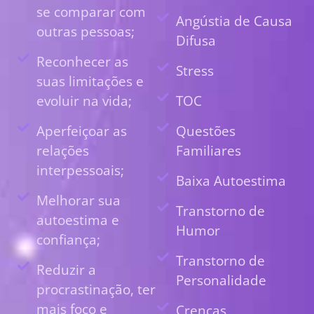
se comparar com
Angústia de Causa
outras pessoas;
Difusa
Reconhecer as
Stress
suas limitações e
evoluir na vida;
TOC
Aperfeiçoar as
Questões
relações
Familiares
interpessoais;
Baixa Autoestima
Melhorar sua
Transtorno de
autoestima e
Humor
confiança;
Transtorno de
Reduzir a
Personalidade
procrastinação, ter
mais foco e
Crenças