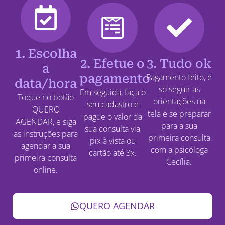
1. Escolha
2. Efetue o
3. Tudo ok
a
pagamento
Pagamento feito, é
data/hora
só seguir as
Em seguida, faça o
Toque no botão
orientações na
seu cadastro e
QUERO
tela e se preparar
pague o valor da
AGENDAR, e siga
para a sua
sua consulta via
as instruções para
primeira consulta
pix à vista ou
agendar a sua
com a psicóloga
cartão até 3x.
primeira consulta
Cecília.
online.
QUERO AGENDAR