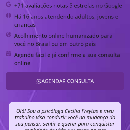
+71 avaliações notas 5 estrelas no Google
Há 16 anos atendendo adultos, jovens e
crianças
Acolhimento online humanizado para
você no Brasil ou em outro país
Agende fácil e já confirme a sua consulta
online
AGENDAR CONSULTA
Olá! Sou a psicóloga Cecília Freytas e meu
trabalho visa conduzir você na mudança do
seu pensar, sentir e querer para conquistar