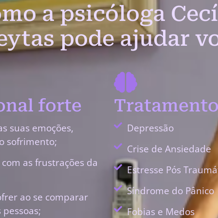
mo a psicóloga Cecí
eytas pode ajudar v
nal forte
Tratamento
as suas emoções,
Depressão
o sofrimento;
Crise de Ansiedade
r com as frustrações da
Estresse Pós Traumá
Síndrome do Pânico
ofrer ao se comparar
 pessoas;
Fobias e Medos