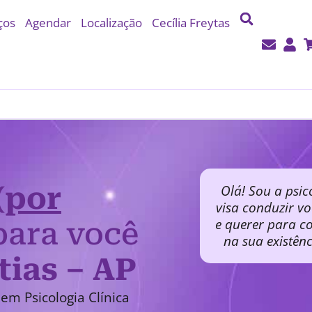
ços
Agendar
Localização
Cecília Freytas
(por
Olá! Sou a psic
visa conduzir v
e querer para co
ara você
na sua existên
tias – AP
em Psicologia Clínica