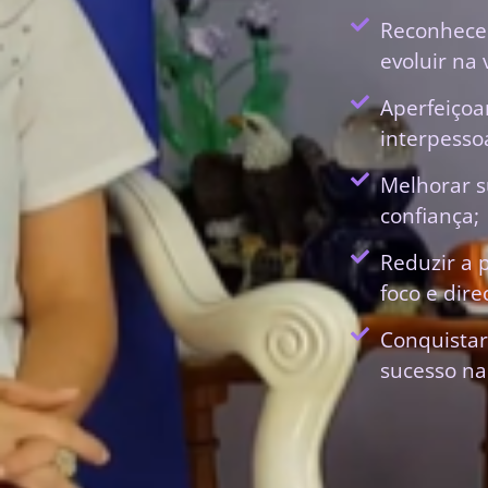
Reconhecer
evoluir na 
Aperfeiçoa
interpessoa
Melhorar s
confiança;
Reduzir a 
foco e dir
Conquistar
sucesso na