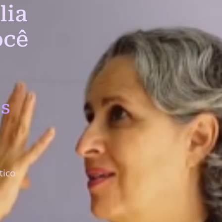
lia
ocê
s
tico