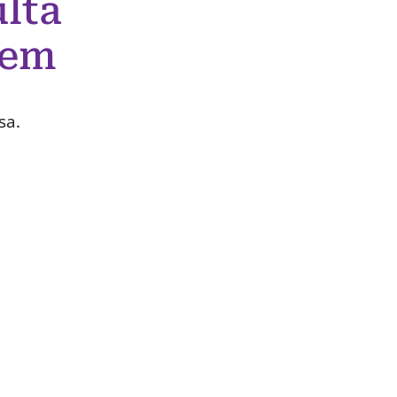
lta
 em
sa.