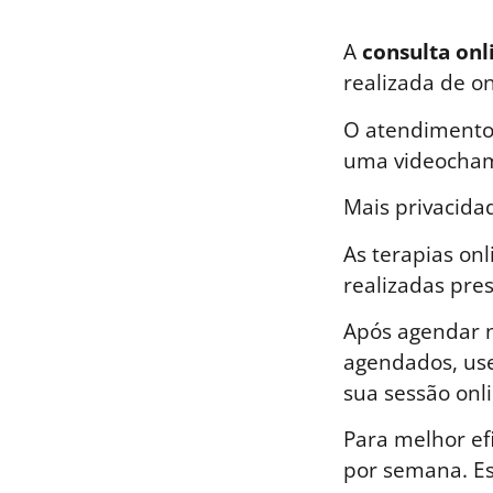
A
consulta onl
realizada de o
O atendimento 
uma videocham
Mais privacida
As terapias on
realizadas pre
Após agendar n
agendados, use
sua sessão onli
Para melhor ef
por semana. E