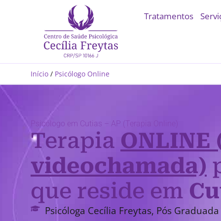
Tratamentos
Servi
Início
/
Psicólogo Online
Psicólogo em Cutias – AP (Terapia Online)
Terapia
ONLINE 
videochamada)
p
que reside em
Cu
Psicóloga Cecília Freytas, Pós Graduada 