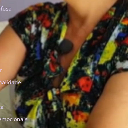
ifusa
r
nalidade
ca
emocionais