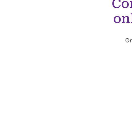
Co
on
On