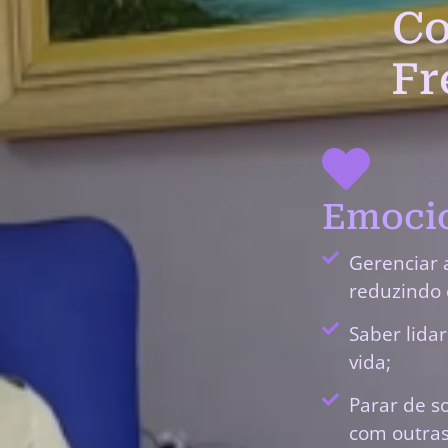
Co
Fr
Emocio
Gerenciar 
reduzindo 
Saber lida
vida;
Parar de s
com outras