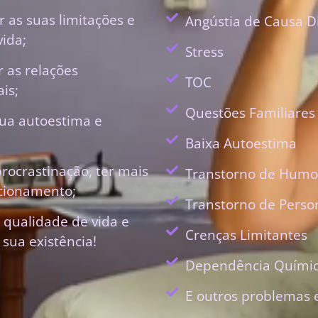
 as suas limitações e
Angústia de Causa D
vida;
Stress
r as relações
TOC
is;
Questões Familiares
ua autoestima e
Baixa Autoestima
procrastinação, ter mais
Transtorno de Humo
ecionamento;
Transtorno de Perso
 qualidade de vida e
Crenças Limitantes
 sua existência!
Dependência Quími
E outros problemas 