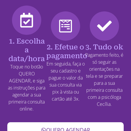
1. Escolha
2. Efetue o
3. Tudo ok
a
pagamento
Pagamento feito, é
data/hora
só seguir as
Em seguida, faça o
Toque no botão
orientações na
seu cadastro e
QUERO
tela e se preparar
pague o valor da
AGENDAR, e siga
para a sua
sua consulta via
as instruções para
primeira consulta
pix à vista ou
agendar a sua
com a psicóloga
cartão até 3x.
primeira consulta
Cecília.
online.
QUERO AGENDAR