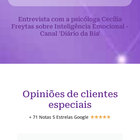
Entrevista com a psicóloga Cecília
Freytas sobre Inteligência Emocional -
Canal 'Diário da Bia'
Opiniões de clientes
especiais
+ 71 Notas 5 Estrelas Google
★
★
★
★
★