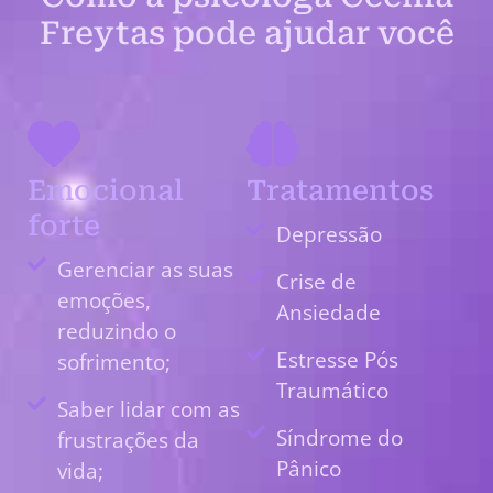
Freytas pode ajudar você
Emocional
Tratamentos
forte
Depressão
Gerenciar as suas
Crise de
emoções,
Ansiedade
reduzindo o
Estresse Pós
sofrimento;
Traumático
Saber lidar com as
Síndrome do
frustrações da
Pânico
vida;