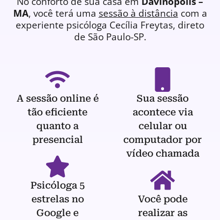
No conforto de sua casa em
Davinópolis –
MA
, você terá uma
sessão à distância
com a
experiente
psicóloga
Cecília Freytas, direto
de São Paulo-SP.
A sessão online é
Sua sessão
tão eficiente
acontece via
quanto a
celular ou
presencial
computador por
vídeo chamada
Psicóloga 5
estrelas no
Você pode
Google e
realizar as