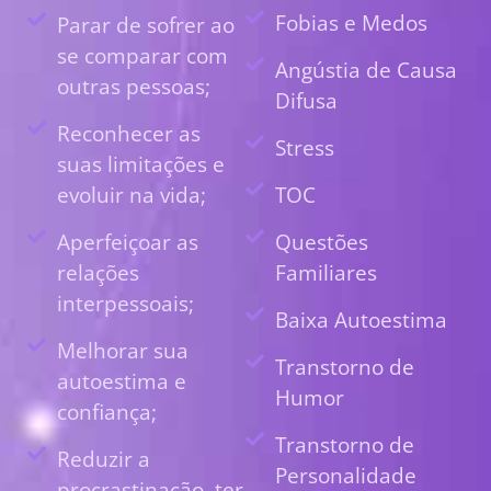
Fobias e Medos
Parar de sofrer ao
se comparar com
Angústia de Causa
outras pessoas;
Difusa
Reconhecer as
Stress
suas limitações e
evoluir na vida;
TOC
Aperfeiçoar as
Questões
relações
Familiares
interpessoais;
Baixa Autoestima
Melhorar sua
Transtorno de
autoestima e
Humor
confiança;
Transtorno de
Reduzir a
Personalidade
procrastinação, ter