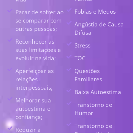
Fobias e Medos
Parar de sofrer ao
se comparar com
Angústia de Causa
outras pessoas;
Difusa
Reconhecer as
Stress
suas limitações e
evoluir na vida;
TOC
Aperfeiçoar as
Questões
relações
Familiares
interpessoais;
Baixa Autoestima
Melhorar sua
Transtorno de
autoestima e
Humor
confiança;
Transtorno de
Reduzir a