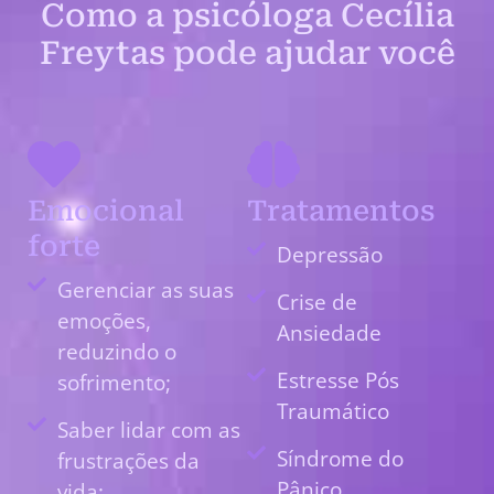
Como a psicóloga Cecília
Freytas pode ajudar você
Emocional
Tratamentos
forte
Depressão
Gerenciar as suas
Crise de
emoções,
Ansiedade
reduzindo o
Estresse Pós
sofrimento;
Traumático
Saber lidar com as
Síndrome do
frustrações da
Pânico
vida;