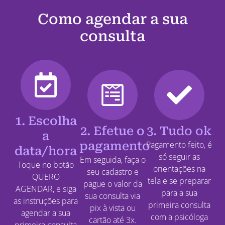
Como agendar a sua
consulta
1. Escolha
2. Efetue o
3. Tudo ok
a
pagamento
Pagamento feito, é
data/hora
só seguir as
Em seguida, faça o
Toque no botão
orientações na
seu cadastro e
QUERO
tela e se preparar
pague o valor da
AGENDAR, e siga
para a sua
sua consulta via
as instruções para
primeira consulta
pix à vista ou
agendar a sua
com a psicóloga
cartão até 3x.
primeira consulta