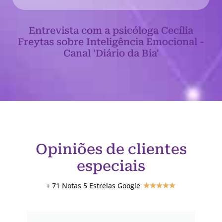
Entrevista com a psicóloga Cecília
Freytas sobre Inteligência Emocional -
Canal 'Diário da Bia'
Opiniões de clientes
especiais
+ 71 Notas 5 Estrelas Google
★
★
★
★
★