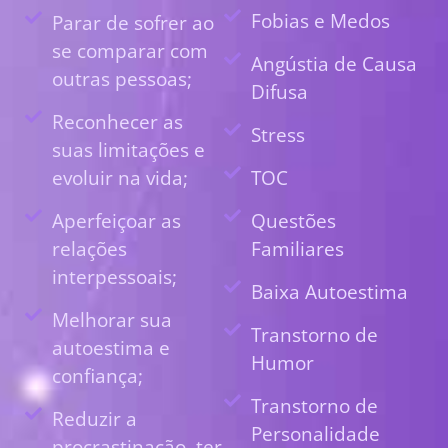
Fobias e Medos
Parar de sofrer ao
se comparar com
Angústia de Causa
outras pessoas;
Difusa
Reconhecer as
Stress
suas limitações e
evoluir na vida;
TOC
Aperfeiçoar as
Questões
relações
Familiares
interpessoais;
Baixa Autoestima
Melhorar sua
Transtorno de
autoestima e
Humor
confiança;
Transtorno de
Reduzir a
Personalidade
procrastinação, ter