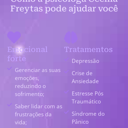
Freytas pode ajudar você
Emocional
Tratamentos
forte
Depressão
Gerenciar as suas
Crise de
emoções,
Ansiedade
reduzindo o
Estresse Pós
sofrimento;
Traumático
Saber lidar com as
Síndrome do
frustrações da
Pânico
vida;