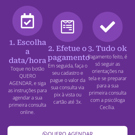
1. Escolha
2. Efetue o
3. Tudo ok
a
pagamento
Pagamento feito, é
data/hora
só seguir as
Em seguida, faça o
Toque no botão
orientações na
seu cadastro e
QUERO
tela e se preparar
pague o valor da
AGENDAR, e siga
para a sua
sua consulta via
as instruções para
primeira consulta
pix à vista ou
agendar a sua
com a psicóloga
cartão até 3x.
primeira consulta
Cecília.
online.
QUERO AGENDAR