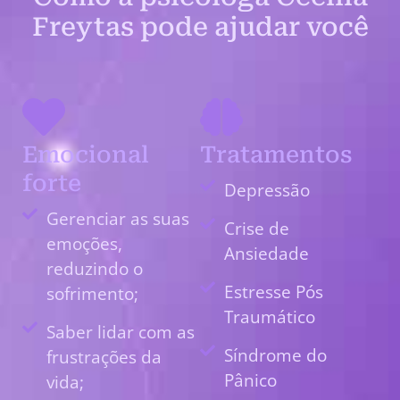
Freytas pode ajudar você
Emocional
Tratamentos
forte
Depressão
Gerenciar as suas
Crise de
emoções,
Ansiedade
reduzindo o
Estresse Pós
sofrimento;
Traumático
Saber lidar com as
Síndrome do
frustrações da
Pânico
vida;