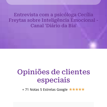
Entrevista com a psicóloga Cecília
Freytas sobre Inteligência Emocional -
Canal 'Diário da Bia'
Opiniões de clientes
especiais
+ 71 Notas 5 Estrelas Google
★
★
★
★
★