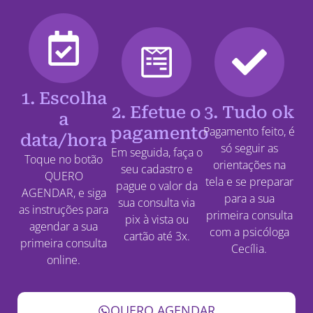
1. Escolha
2. Efetue o
3. Tudo ok
a
pagamento
Pagamento feito, é
data/hora
só seguir as
Em seguida, faça o
Toque no botão
orientações na
seu cadastro e
QUERO
tela e se preparar
pague o valor da
AGENDAR, e siga
para a sua
sua consulta via
as instruções para
primeira consulta
pix à vista ou
agendar a sua
com a psicóloga
cartão até 3x.
primeira consulta
Cecília.
online.
QUERO AGENDAR