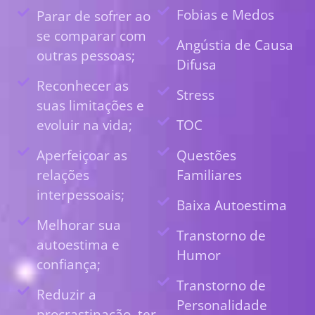
Fobias e Medos
Parar de sofrer ao
se comparar com
Angústia de Causa
outras pessoas;
Difusa
Reconhecer as
Stress
suas limitações e
evoluir na vida;
TOC
Aperfeiçoar as
Questões
relações
Familiares
interpessoais;
Baixa Autoestima
Melhorar sua
Transtorno de
autoestima e
Humor
confiança;
Transtorno de
Reduzir a
Personalidade
procrastinação, ter