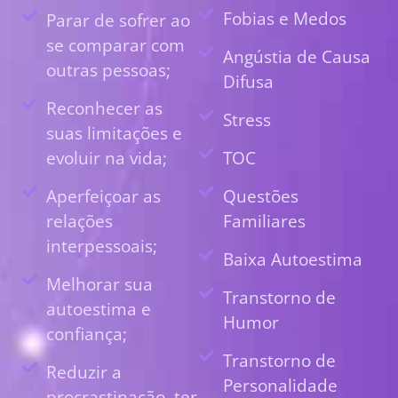
Fobias e Medos
Parar de sofrer ao
se comparar com
Angústia de Causa
outras pessoas;
Difusa
Reconhecer as
Stress
suas limitações e
evoluir na vida;
TOC
Aperfeiçoar as
Questões
relações
Familiares
interpessoais;
Baixa Autoestima
Melhorar sua
Transtorno de
autoestima e
Humor
confiança;
Transtorno de
Reduzir a
Personalidade
procrastinação, ter