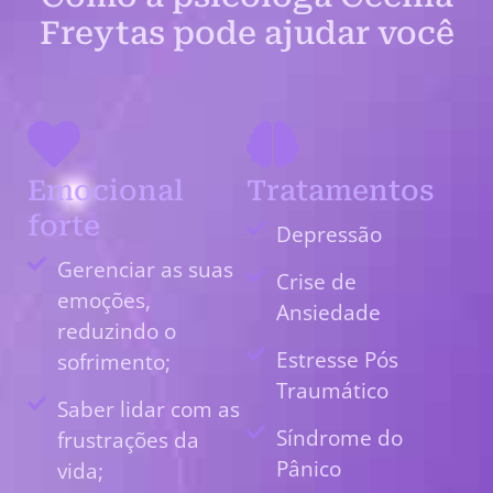
Freytas pode ajudar você
Emocional
Tratamentos
forte
Depressão
Gerenciar as suas
Crise de
emoções,
Ansiedade
reduzindo o
Estresse Pós
sofrimento;
Traumático
Saber lidar com as
Síndrome do
frustrações da
Pânico
vida;