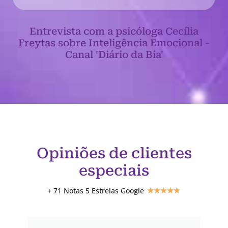
Entrevista com a psicóloga Cecília
Freytas sobre Inteligência Emocional -
Canal 'Diário da Bia'
Opiniões de clientes
especiais
+ 71 Notas 5 Estrelas Google
★
★
★
★
★