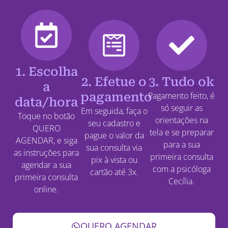
1. Escolha
2. Efetue o
3. Tudo ok
a
pagamento
Pagamento feito, é
data/hora
só seguir as
Em seguida, faça o
Toque no botão
orientações na
seu cadastro e
QUERO
tela e se preparar
pague o valor da
AGENDAR, e siga
para a sua
sua consulta via
as instruções para
primeira consulta
pix à vista ou
agendar a sua
com a psicóloga
cartão até 3x.
primeira consulta
Cecília.
online.
QUERO AGENDAR