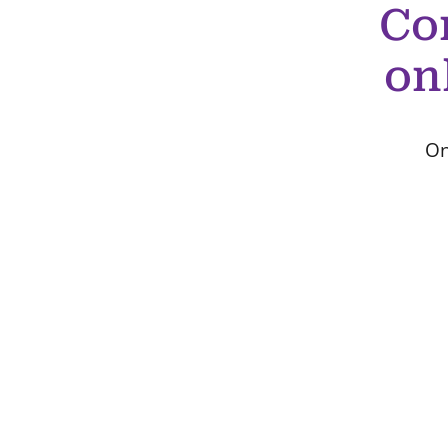
Co
on
On