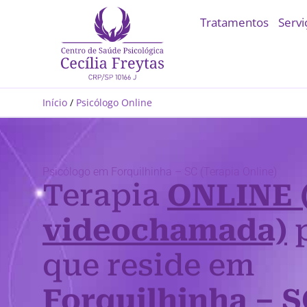
Tratamentos
Servi
Início
/
Psicólogo Online
Psicólogo em Forquilhinha – SC (Terapia Online)
Terapia
ONLINE 
videochamada)
p
que reside em
Forquilhinha – S