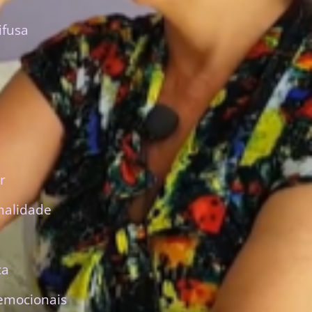
ifusa
r
nalidade
ca
emocionais