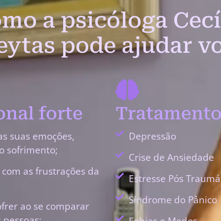
mo a psicóloga Cecí
eytas pode ajudar v
nal forte
Tratamento
as suas emoções,
Depressão
o sofrimento;
Crise de Ansiedade
r com as frustrações da
Estresse Pós Traumá
Síndrome do Pânico
ofrer ao se comparar
 pessoas;
Fobias e Medos