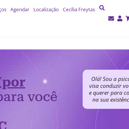
ços
Agendar
Localização
Cecília Freytas
(por
Olá! Sou a psic
visa conduzir v
e querer para co
ara você
na sua existên
C