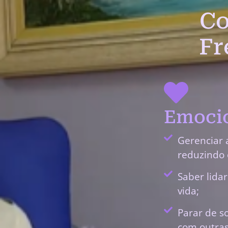
Co
Fr
Emocio
Gerenciar 
reduzindo 
Saber lida
vida;
Parar de s
com outras