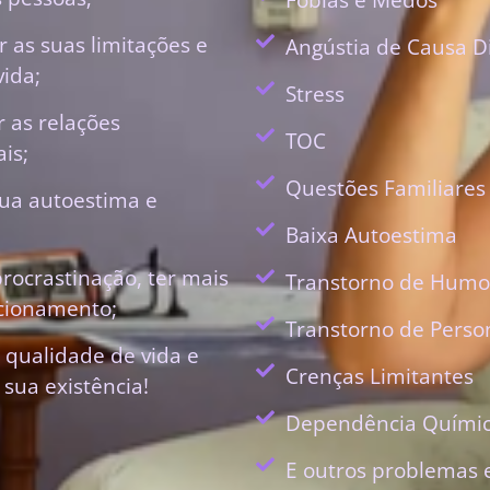
 as suas limitações e
Angústia de Causa D
vida;
Stress
r as relações
TOC
is;
Questões Familiares
ua autoestima e
Baixa Autoestima
procrastinação, ter mais
Transtorno de Humo
ecionamento;
Transtorno de Perso
 qualidade de vida e
Crenças Limitantes
 sua existência!
Dependência Quími
E outros problemas 