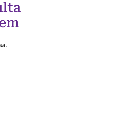
lta
 em
sa.