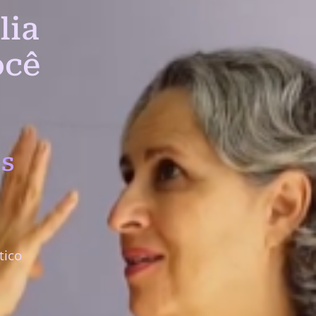
lia
ocê
s
tico