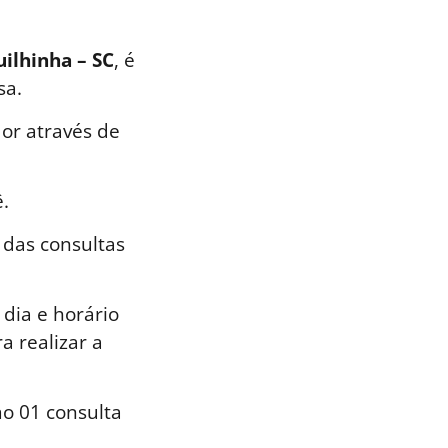
uilhinha – SC
, é
sa.
or através de
.
 das consultas
dia e horário
a realizar a
o 01 consulta