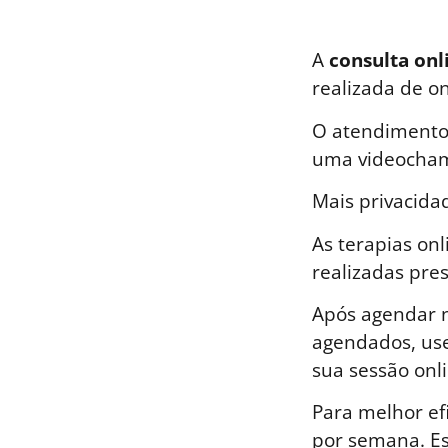
A
consulta onl
realizada de o
O atendimento 
uma videocham
Mais privacida
As terapias on
realizadas pre
Após agendar n
agendados, use
sua sessão onli
Para melhor ef
por semana. E