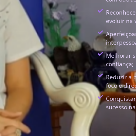
Reconhecer
evoluir na 
Aperfeiçoa
interpessoa
Melhorar s
confiança;
Reduzir a 
foco e dir
Conquistar
sucesso na