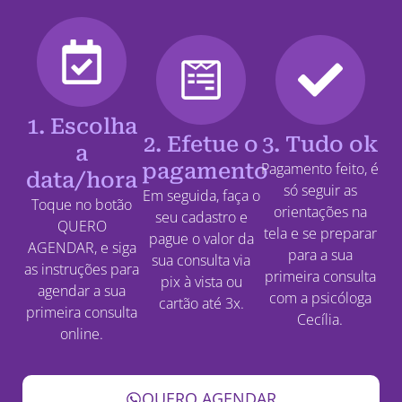
1. Escolha
2. Efetue o
3. Tudo ok
a
pagamento
Pagamento feito, é
data/hora
só seguir as
Em seguida, faça o
Toque no botão
orientações na
seu cadastro e
QUERO
tela e se preparar
pague o valor da
AGENDAR, e siga
para a sua
sua consulta via
as instruções para
primeira consulta
pix à vista ou
agendar a sua
com a psicóloga
cartão até 3x.
primeira consulta
Cecília.
online.
QUERO AGENDAR