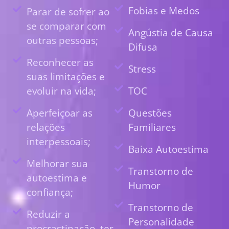
Fobias e Medos
Parar de sofrer ao
se comparar com
Angústia de Causa
outras pessoas;
Difusa
Reconhecer as
Stress
suas limitações e
evoluir na vida;
TOC
Aperfeiçoar as
Questões
relações
Familiares
interpessoais;
Baixa Autoestima
Melhorar sua
Transtorno de
autoestima e
Humor
confiança;
Transtorno de
Reduzir a
Personalidade
procrastinação, ter