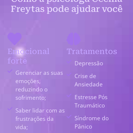
Freytas pode ajudar você
Emocional
Tratamentos
forte
Depressão
Gerenciar as suas
Crise de
emoções,
Ansiedade
reduzindo o
Estresse Pós
sofrimento;
Traumático
Saber lidar com as
Síndrome do
frustrações da
Pânico
vida;