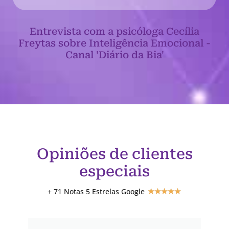
Entrevista com a psicóloga Cecília
Freytas sobre Inteligência Emocional -
Canal 'Diário da Bia'
Opiniões de clientes
especiais
+ 71 Notas 5 Estrelas Google
★
★
★
★
★