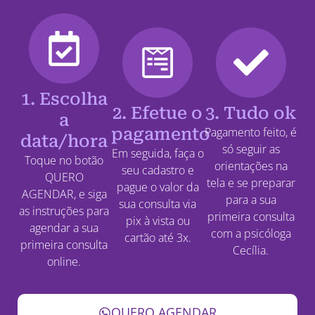
1. Escolha
2. Efetue o
3. Tudo ok
a
pagamento
Pagamento feito, é
data/hora
só seguir as
Em seguida, faça o
Toque no botão
orientações na
seu cadastro e
QUERO
tela e se preparar
pague o valor da
AGENDAR, e siga
para a sua
sua consulta via
as instruções para
primeira consulta
pix à vista ou
agendar a sua
com a psicóloga
cartão até 3x.
primeira consulta
Cecília.
online.
QUERO AGENDAR