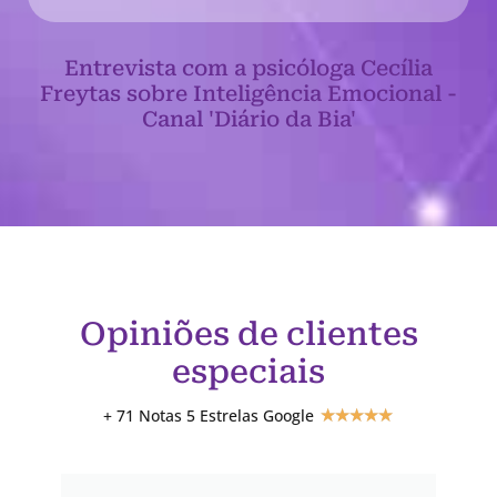
Entrevista com a psicóloga Cecília
Freytas sobre Inteligência Emocional -
Canal 'Diário da Bia'
Opiniões de clientes
especiais
+ 71 Notas 5 Estrelas Google
★
★
★
★
★