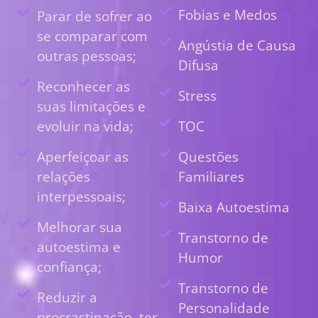
Fobias e Medos
Parar de sofrer ao
se comparar com
Angústia de Causa
outras pessoas;
Difusa
Reconhecer as
Stress
suas limitações e
evoluir na vida;
TOC
Aperfeiçoar as
Questões
relações
Familiares
interpessoais;
Baixa Autoestima
Melhorar sua
Transtorno de
autoestima e
Humor
confiança;
Transtorno de
Reduzir a
Personalidade
procrastinação, ter