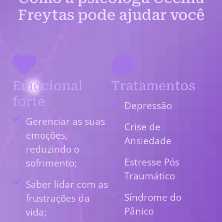
Freytas pode ajudar você
Emocional
Tratamentos
forte
Depressão
Gerenciar as suas
Crise de
emoções,
Ansiedade
reduzindo o
Estresse Pós
sofrimento;
Traumático
Saber lidar com as
Síndrome do
frustrações da
Pânico
vida;