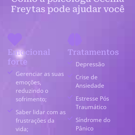
Freytas pode ajudar você
Emocional
Tratamentos
forte
Depressão
Gerenciar as suas
Crise de
emoções,
Ansiedade
reduzindo o
Estresse Pós
sofrimento;
Traumático
Saber lidar com as
Síndrome do
frustrações da
Pânico
vida;