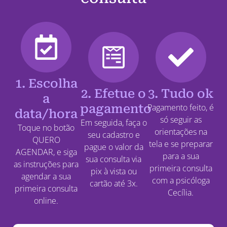
1. Escolha
2. Efetue o
3. Tudo ok
a
pagamento
Pagamento feito, é
data/hora
só seguir as
Em seguida, faça o
Toque no botão
orientações na
seu cadastro e
QUERO
tela e se preparar
pague o valor da
AGENDAR, e siga
para a sua
sua consulta via
as instruções para
primeira consulta
pix à vista ou
agendar a sua
com a psicóloga
cartão até 3x.
primeira consulta
Cecília.
online.