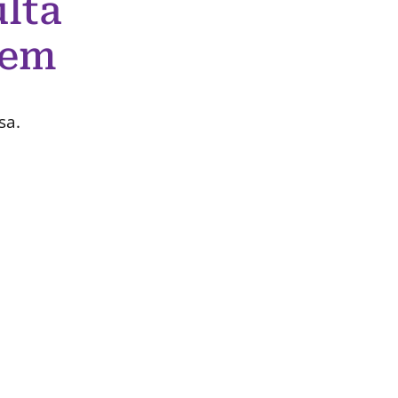
lta
 em
sa.