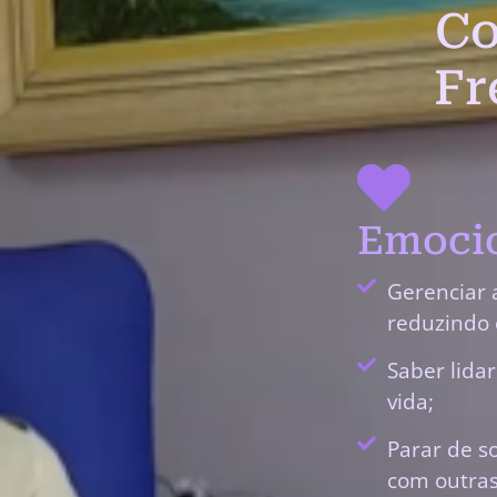
Co
Fr
Emocio
Gerenciar 
reduzindo 
Saber lida
vida;
Parar de s
com outras