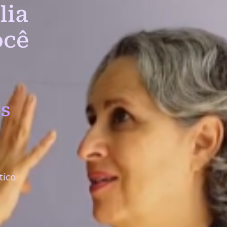
lia
ocê
s
tico