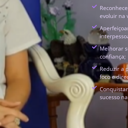
Reconhecer
evoluir na 
Aperfeiçoa
interpessoa
Melhorar s
confiança;
Reduzir a 
foco e dir
Conquistar
sucesso na