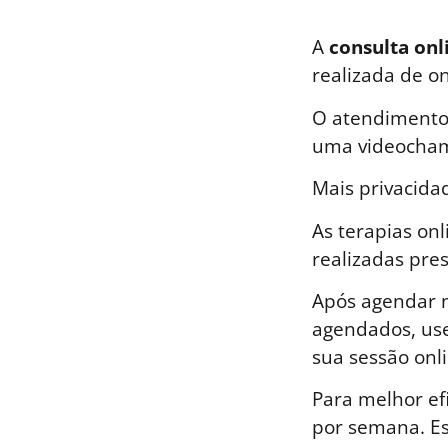
A
consulta onl
realizada de o
O atendimento 
uma videocham
Mais privacida
As terapias on
realizadas pre
Após agendar n
agendados, use
sua sessão onli
Para melhor ef
por semana. E