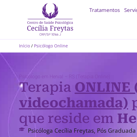
Tratamentos
Servi
Início
/
Psicólogo Online
Psicólogo em Herval – RS (Terapia Online)
Terapia
ONLINE 
videochamada)
p
que reside em
He
Psicóloga Cecília Freytas, Pós Graduada 