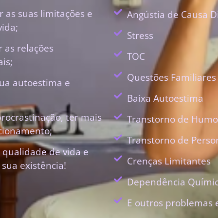
 as suas limitações e
Angústia de Causa D
vida;
Stress
r as relações
TOC
is;
Questões Familiares
ua autoestima e
Baixa Autoestima
procrastinação, ter mais
Transtorno de Humo
ecionamento;
Transtorno de Perso
 qualidade de vida e
Crenças Limitantes
 sua existência!
Dependência Quími
E outros problemas 