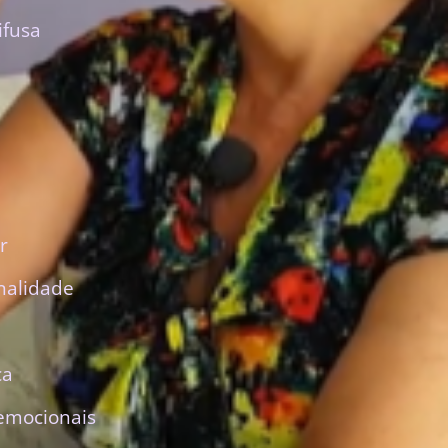
ifusa
r
nalidade
ca
emocionais