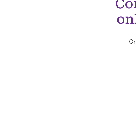
Co
on
On