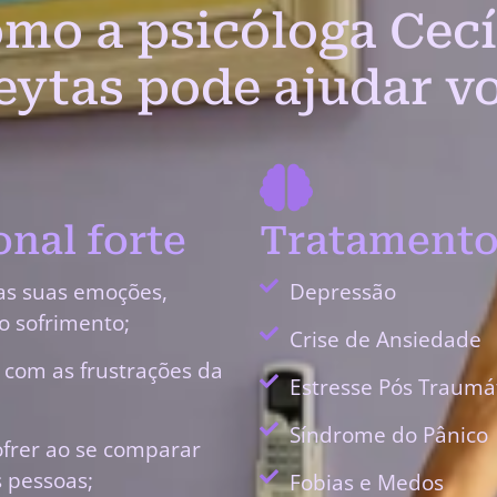
mo a psicóloga Cecí
eytas pode ajudar v
nal forte
Tratamento
as suas emoções,
Depressão
o sofrimento;
Crise de Ansiedade
r com as frustrações da
Estresse Pós Traumá
Síndrome do Pânico
ofrer ao se comparar
 pessoas;
Fobias e Medos