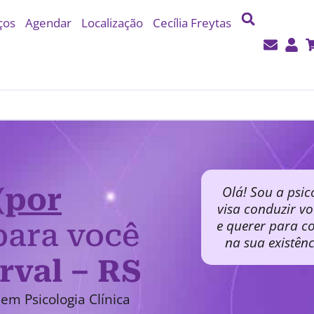
ços
Agendar
Localização
Cecília Freytas
(por
Olá! Sou a psic
visa conduzir v
e querer para co
ara você
na sua existên
rval – RS
em Psicologia Clínica