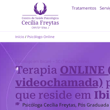
Tratamentos
Servi
Início
/
Psicólogo Online
Psicólogo em Ibicaré – SC (Terapia Online)
Terapia
ONLINE 
videochamada)
p
que reside em
Ib
Psicóloga Cecília Freytas, Pós Graduada 