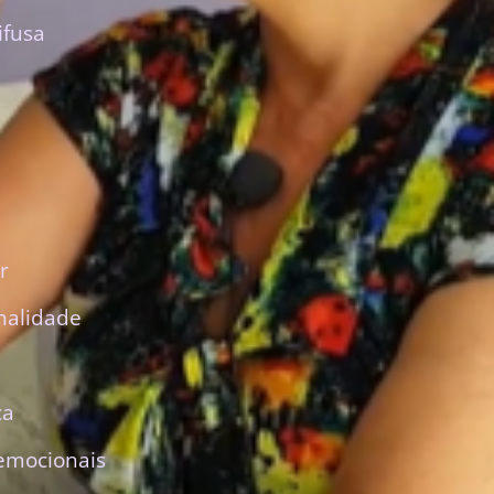
ifusa
r
nalidade
ca
emocionais