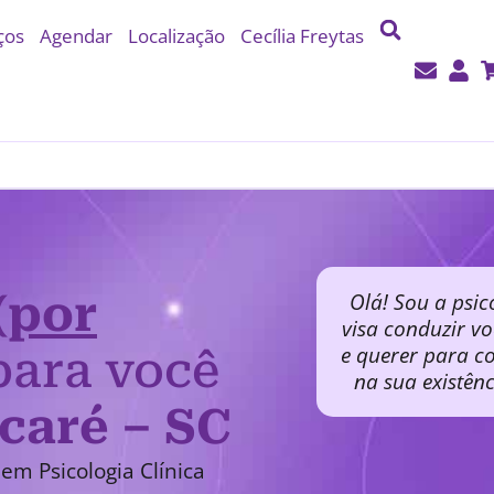
ços
Agendar
Localização
Cecília Freytas
(por
Olá! Sou a psic
visa conduzir v
e querer para co
ara você
na sua existên
icaré – SC
em Psicologia Clínica