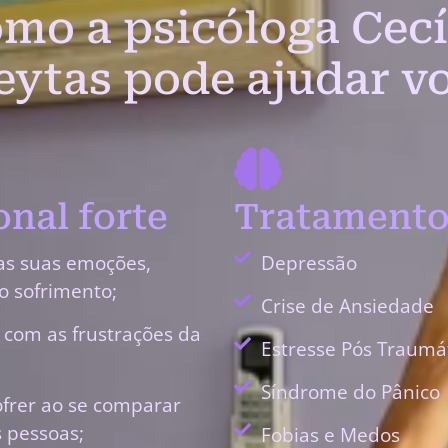
mo a psicóloga Cecí
eytas pode ajudar v
nal forte
Tratamento
as suas emoções,
Depressão
o sofrimento;
Crise de Ansiedade
r com as frustrações da
Estresse Pós Traumá
Síndrome do Pânico
ofrer ao se comparar
 pessoas;
Fobias e Medos