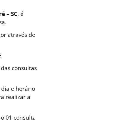
ré – SC
, é
sa.
or através de
.
 das consultas
dia e horário
a realizar a
o 01 consulta