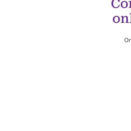
Co
on
On