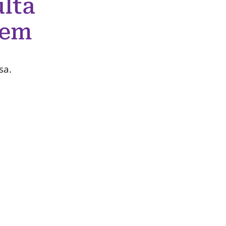
lta
 em
sa.