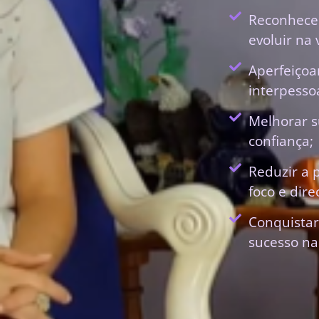
Reconhecer
evoluir na 
Aperfeiçoa
interpessoa
Melhorar s
confiança;
Reduzir a 
foco e dir
Conquistar
sucesso na