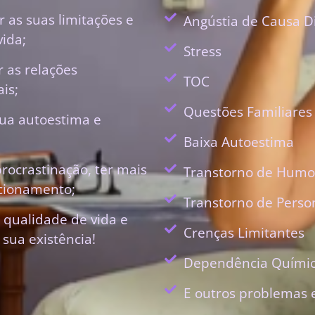
 as suas limitações e
Angústia de Causa D
vida;
Stress
r as relações
TOC
is;
Questões Familiares
ua autoestima e
Baixa Autoestima
procrastinação, ter mais
Transtorno de Humo
ecionamento;
Transtorno de Perso
 qualidade de vida e
Crenças Limitantes
 sua existência!
Dependência Quími
E outros problemas 