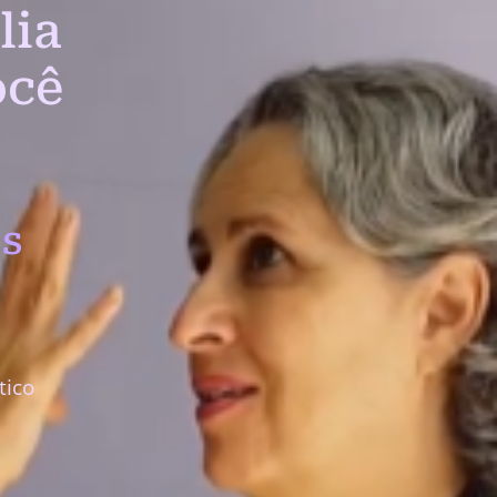
lia
ocê
s
tico