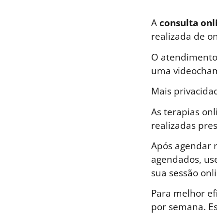
A
consulta onl
realizada de o
O atendimento 
uma videocham
Mais privacida
As terapias on
realizadas pre
Após agendar n
agendados, use
sua sessão onli
Para melhor ef
por semana. E