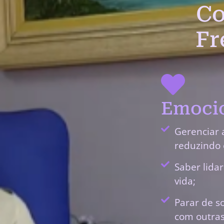
Co
Fr
Emocio
Gerenciar 
reduzindo 
Saber lida
vida;
Parar de s
com outras