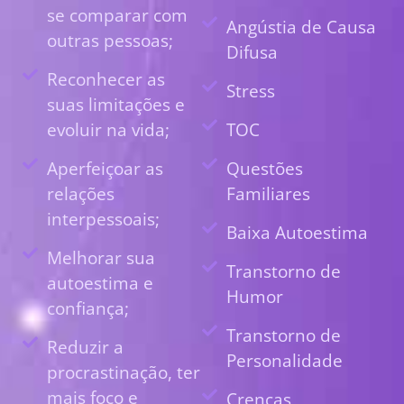
se comparar com
Angústia de Causa
outras pessoas;
Difusa
Reconhecer as
Stress
suas limitações e
evoluir na vida;
TOC
Aperfeiçoar as
Questões
relações
Familiares
interpessoais;
Baixa Autoestima
Melhorar sua
Transtorno de
autoestima e
Humor
confiança;
Transtorno de
Reduzir a
Personalidade
procrastinação, ter
mais foco e
Crenças