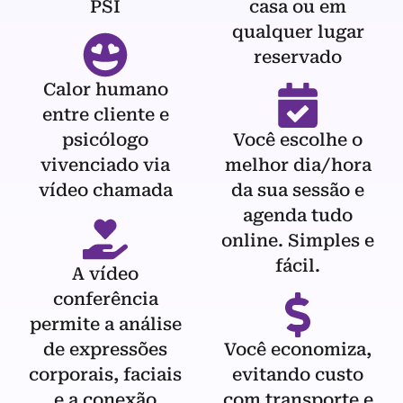
PSI
casa ou em
qualquer lugar
reservado
Calor humano
entre cliente e
psicólogo
Você escolhe o
vivenciado via
melhor dia/hora
vídeo chamada
da sua sessão e
agenda tudo
online. Simples e
fácil.
A vídeo
conferência
permite a análise
de expressões
Você economiza,
corporais, faciais
evitando custo
e a conexão
com transporte e