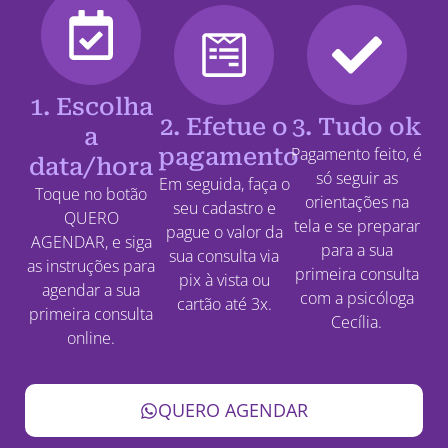
1. Escolha
2. Efetue o
3. Tudo ok
a
pagamento
Pagamento feito, é
data/hora
só seguir as
Em seguida, faça o
Toque no botão
orientações na
seu cadastro e
QUERO
tela e se preparar
pague o valor da
AGENDAR, e siga
para a sua
sua consulta via
as instruções para
primeira consulta
pix à vista ou
agendar a sua
com a psicóloga
cartão até 3x.
primeira consulta
Cecília.
online.
QUERO AGENDAR