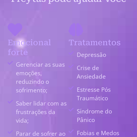
Emocional
Tratamentos
forte
Depressão
Gerenciar as suas
Crise de
emoções,
Ansiedade
reduzindo o
Estresse Pós
sofrimento;
Traumático
Saber lidar com as
Síndrome do
frustrações da
Pânico
vida;
Fobias e Medos
Parar de sofrer ao