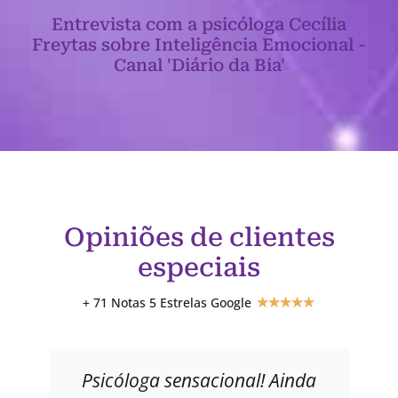
Entrevista com a psicóloga Cecília
Freytas sobre Inteligência Emocional -
Canal 'Diário da Bia'
Opiniões de clientes
especiais
+ 71 Notas 5 Estrelas Google
★
★
★
★
★
Psicóloga sensacional! Ainda