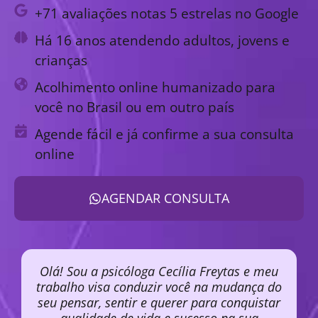
+71 avaliações notas 5 estrelas no Google
Há 16 anos atendendo adultos, jovens e
crianças
Acolhimento online humanizado para
você no Brasil ou em outro país
Agende fácil e já confirme a sua consulta
online
AGENDAR CONSULTA
Olá! Sou a psicóloga Cecília Freytas e meu
trabalho visa conduzir você na mudança do
seu pensar, sentir e querer para conquistar