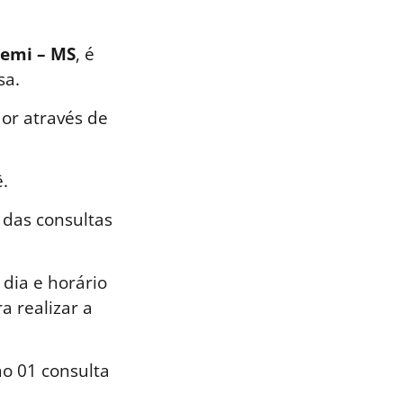
temi – MS
, é
sa.
or através de
.
 das consultas
dia e horário
a realizar a
o 01 consulta