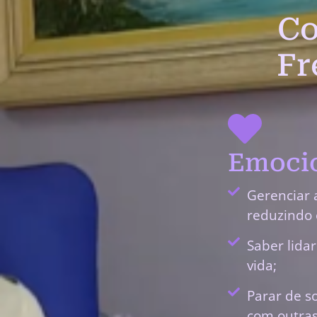
Co
Fr
Emocio
Gerenciar 
reduzindo 
Saber lida
vida;
Parar de s
com outras