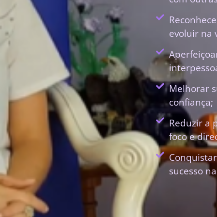
Reconhecer
evoluir na 
Aperfeiçoa
interpessoa
Melhorar s
confiança;
Reduzir a 
foco e dir
Conquistar
sucesso na