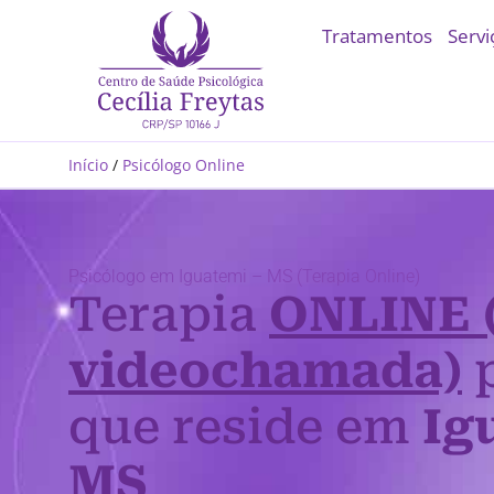
Tratamentos
Servi
Início
/
Psicólogo Online
Psicólogo em Iguatemi – MS (Terapia Online)
Terapia
ONLINE 
videochamada)
p
que reside em
Ig
MS