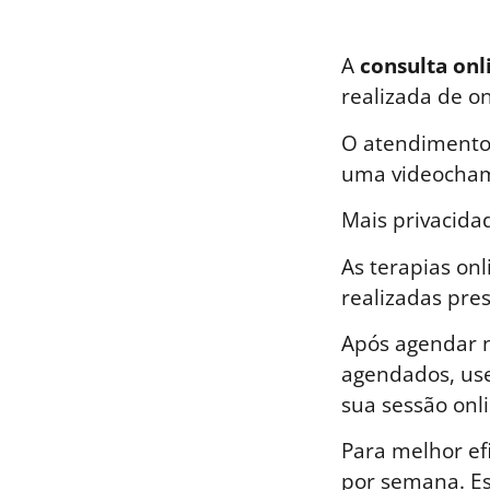
A
consulta onl
realizada de o
O atendimento 
uma videocham
Mais privacida
As terapias on
realizadas pre
Após agendar n
agendados, use
sua sessão onli
Para melhor ef
por semana. E