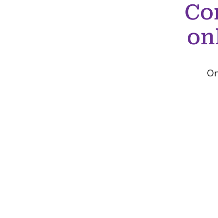
Co
on
On