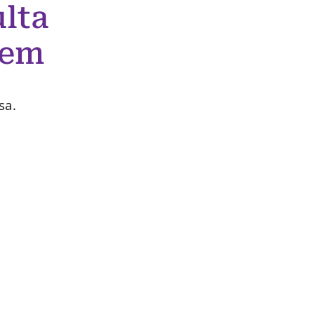
lta
 em
sa.