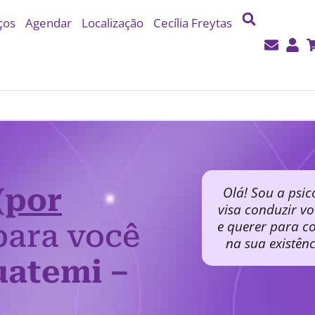
ços
Agendar
Localização
Cecília Freytas
(por
Olá! Sou a psic
visa conduzir v
e querer para co
ara você
na sua existên
uatemi –