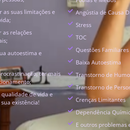
 as suas limitações e
Angústia de Causa D
vida;
Stress
r as relações
TOC
is;
Questões Familiares
ua autoestima e
Baixa Autoestima
procrastinação, ter mais
Transtorno de Humo
ecionamento;
Transtorno de Perso
 qualidade de vida e
Crenças Limitantes
 sua existência!
Dependência Quími
E outros problemas 