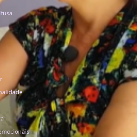
ifusa
r
nalidade
ca
emocionais