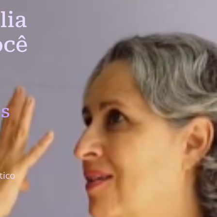
lia
ocê
s
tico