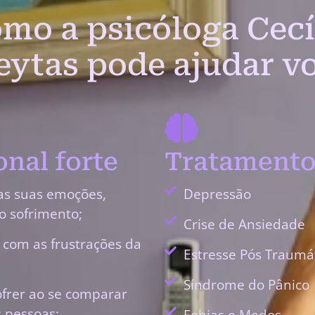
mo a psicóloga Cecí
eytas pode ajudar v
nal forte
Tratamento
as suas emoções,
Depressão
o sofrimento;
Crise de Ansiedade
r com as frustrações da
Estresse Pós Traumá
Síndrome do Pânico
ofrer ao se comparar
 pessoas;
Fobias e Medos