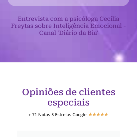
Entrevista com a psicóloga Cecília
Freytas sobre Inteligência Emocional -
Canal 'Diário da Bia'
Opiniões de clientes
especiais
+ 71 Notas 5 Estrelas Google
★
★
★
★
★