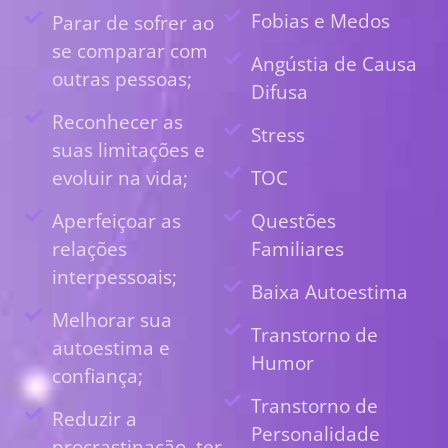
Fobias e Medos
Parar de sofrer ao
se comparar com
Angústia de Causa
outras pessoas;
Difusa
Reconhecer as
Stress
suas limitações e
evoluir na vida;
TOC
Aperfeiçoar as
Questões
relações
Familiares
interpessoais;
Baixa Autoestima
Melhorar sua
Transtorno de
autoestima e
Humor
confiança;
Transtorno de
Reduzir a
Personalidade
procrastinação, ter