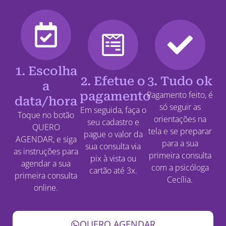
1. Escolha
2. Efetue o
3. Tudo ok
a
pagamento
Pagamento feito, é
data/hora
só seguir as
Em seguida, faça o
Toque no botão
orientações na
seu cadastro e
QUERO
tela e se preparar
pague o valor da
AGENDAR, e siga
para a sua
sua consulta via
as instruções para
primeira consulta
pix à vista ou
agendar a sua
com a psicóloga
cartão até 3x.
primeira consulta
Cecília.
online.
QUERO AGENDAR