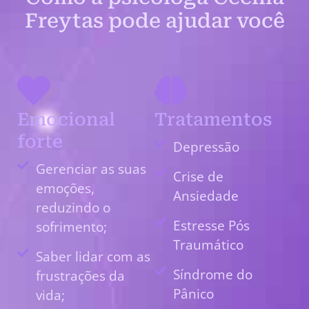
Freytas pode ajudar você
Emocional
Tratamentos
forte
Depressão
Gerenciar as suas
Crise de
emoções,
Ansiedade
reduzindo o
Estresse Pós
sofrimento;
Traumático
Saber lidar com as
Síndrome do
frustrações da
Pânico
vida;