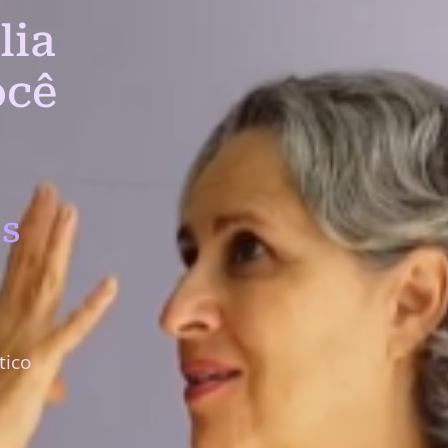
lia
ocê
s
tico