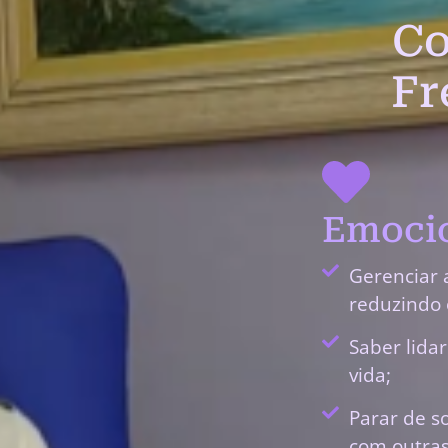
Co
Fr
Emocio
Gerenciar 
reduzindo 
Saber lida
vida;
Parar de s
com outras