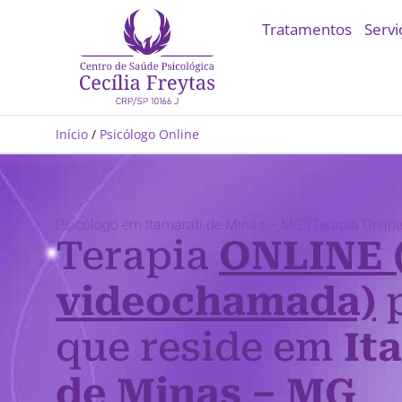
Tratamentos
Servi
Início
/
Psicólogo Online
Psicólogo em Itamarati de Minas – MG (Terapia Online
Terapia
ONLINE 
videochamada)
p
que reside em
It
de Minas – MG