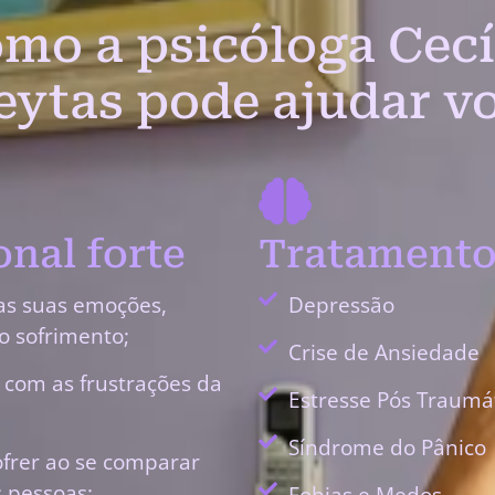
mo a psicóloga Cecí
eytas pode ajudar v
nal forte
Tratamento
as suas emoções,
Depressão
o sofrimento;
Crise de Ansiedade
r com as frustrações da
Estresse Pós Traumá
Síndrome do Pânico
ofrer ao se comparar
 pessoas;
Fobias e Medos