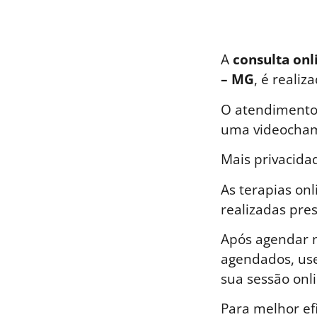
A
consulta onl
– MG
, é reali
O atendimento 
uma videocham
Mais privacida
As terapias on
realizadas pre
Após agendar n
agendados, use
sua sessão onli
Para melhor ef