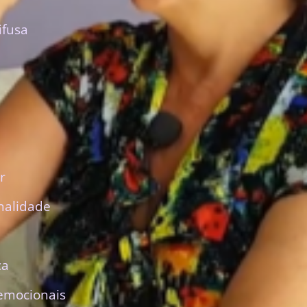
ifusa
r
nalidade
ca
emocionais