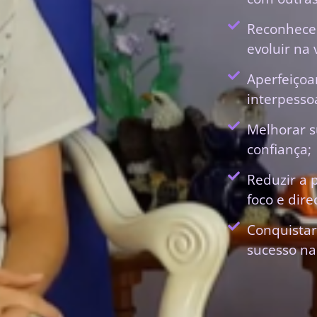
Reconhecer
evoluir na 
Aperfeiçoa
interpessoa
Melhorar s
confiança;
Reduzir a 
foco e dir
Conquistar
sucesso na