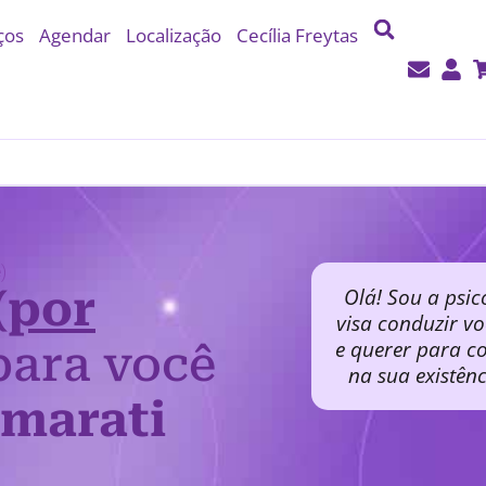
ços
Agendar
Localização
Cecília Freytas
)
(por
Olá! Sou a psic
visa conduzir v
e querer para co
ara você
na sua existên
amarati