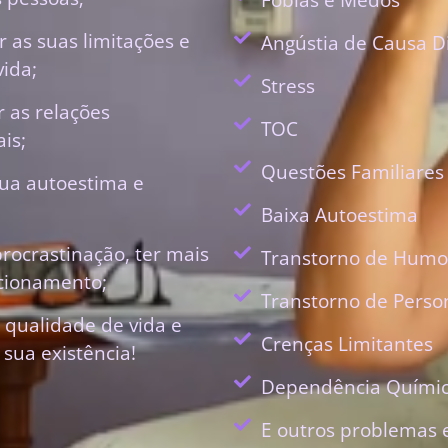
 as suas limitações e
Angústia de Causa D
vida;
Stress
r as relações
TOC
is;
Questões Familiares
ua autoestima e
Baixa Autoestima
procrastinação, ter mais
Transtorno de Humo
ecionamento;
Transtorno de Perso
 qualidade de vida e
Crenças Limitantes
 sua existência!
Dependência Quími
E outros problemas 