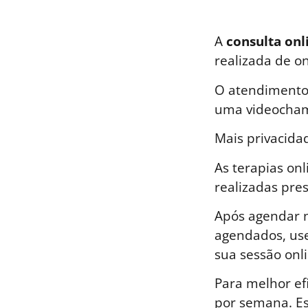
A
consulta onl
realizada de o
O atendimento 
uma videocham
Mais privacida
As terapias on
realizadas pre
Após agendar n
agendados, use
sua sessão onli
Para melhor ef
por semana. E