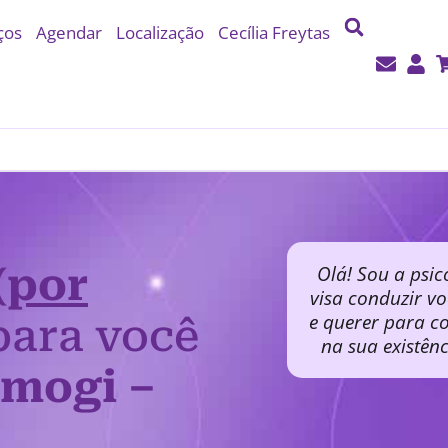
ços
Agendar
Localização
Cecília Freytas
(por
Olá! Sou a psic
visa conduzir v
e querer para co
ara você
na sua existên
amogi –