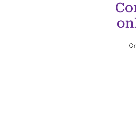
Co
on
On