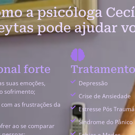
mo a psicóloga Cecí
eytas pode ajudar v
nal forte
Tratamento
as suas emoções,
Depressão
o sofrimento;
Crise de Ansiedade
r com as frustrações da
Estresse Pós Traumá
Síndrome do Pânico
ofrer ao se comparar
 pessoas;
Fobias e Medos