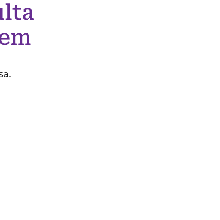
lta
 em
sa.