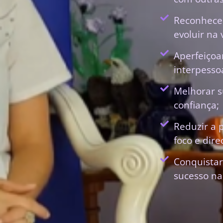
Reconhecer
evoluir na 
Aperfeiçoa
interpessoa
Melhorar s
confiança;
Reduzir a 
foco e dir
Conquistar
sucesso na