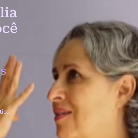
lia
ocê
s
tico