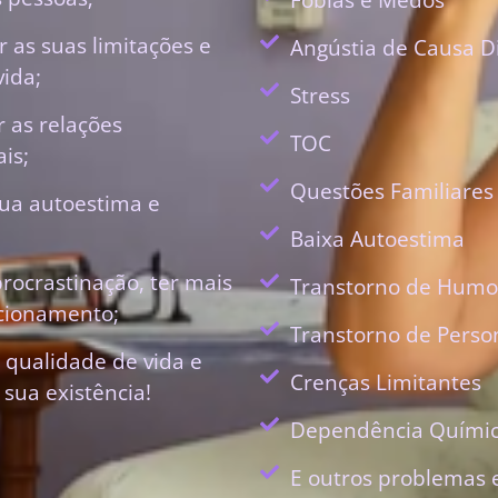
 as suas limitações e
Angústia de Causa D
vida;
Stress
r as relações
TOC
is;
Questões Familiares
ua autoestima e
Baixa Autoestima
procrastinação, ter mais
Transtorno de Humo
ecionamento;
Transtorno de Perso
 qualidade de vida e
Crenças Limitantes
 sua existência!
Dependência Quími
E outros problemas 