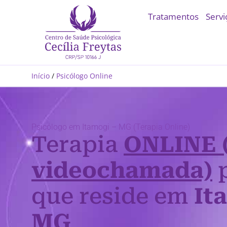
Tratamentos
Servi
Início
/
Psicólogo Online
Psicólogo em Itamogi – MG (Terapia Online)
Terapia
ONLINE 
videochamada)
p
que reside em
It
MG