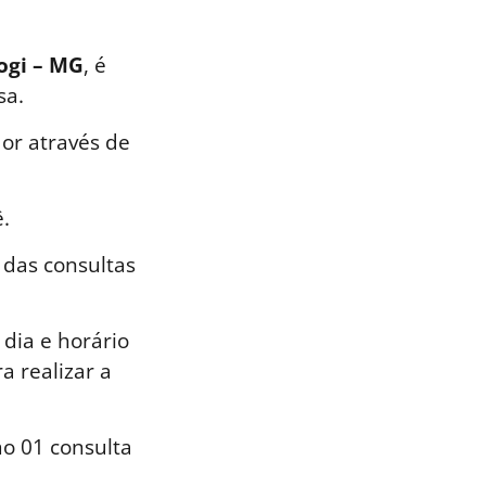
mogi – MG
, é
sa.
or através de
.
 das consultas
dia e horário
a realizar a
o 01 consulta