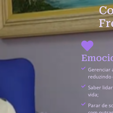
Co
Fr
Emocio
Gerenciar 
reduzindo 
Saber lida
vida;
Parar de s
com outras