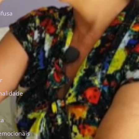
ifusa
r
nalidade
ca
emocionais